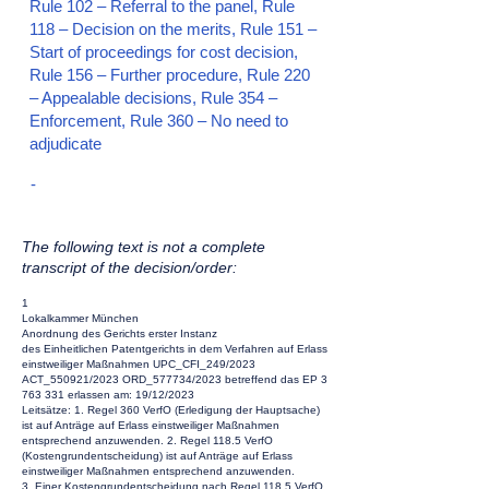
Rule 102 – Referral to the panel, Rule
118 – Decision on the merits, Rule 151 –
Start of proceedings for cost decision,
Rule 156 – Further procedure, Rule 220
– Appealable decisions, Rule 354 –
Enforcement, Rule 360 – No need to
adjudicate
-
The following text is not a complete
transcript of the decision/order:
1
Lokalkammer München
Anordnung des Gerichts erster Instanz
des Einheitlichen Patentgerichts in dem Verfahren auf Erlass
einstweiliger Maßnahmen UPC_CFI_249/2023
ACT_550921/2023 ORD_577734/2023 betreffend das EP
3
763 331
erlassen am: 19/12/2023
Leitsätze: 1. Regel 360 VerfO (Erledigung der Hauptsache)
ist auf Anträge auf Erlass einstweiliger Maßnahmen
entsprechend anzuwenden. 2. Regel 118.5 VerfO
(Kostengrundentscheidung) ist auf Anträge auf Erlass
einstweiliger Maßnahmen entsprechend anzuwenden.
3. Einer Kostengrundentscheidung nach Regel 118.5 VerfO