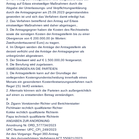
Antrag auf Erlass einstweiliger Maßnahmen durch die
Abgabe der Unterlassungs- und Verpflichtungserklärung
durch die Antragsgegner am
25.09.2023
gegenstandslos
geworden ist und sich das Verfahren damit erledigt hat.
2. Das Verfahren betreffend den Antrag auf Erlass
einstweiliger Maßnahmen wird daher abgetragen..
3. Die Antragsgegner haben die Kosten des Rechtsstreits
sowie die sonstigen Kosten der Antragstellerin bis zu einer
Obergrenze von € 200.000,00 (in Worten:
Zweihunderttausend Euro) zu tragen.
4. Im Übrigen werden die Anträge der Antragstellerin als
derzeit verfrüht und die Anträge der Antragsgegner als
unbegründet abgewiesen.
5. Der Streitwert wird auf €
1.500.000
,00 festgesetzt.
6. Die Berufung wird zugelassen.
ANWEISUNGEN AN DIE PARTEIEN
1. Die Antragstellerin kann auf der Grundlage der
vorliegenden Kostengrundentscheidung innerhalb eines
Monats ein gesonderten Kostenfestsetzungsverfahren nach
Regel 151 VerfO einleiten.
2. Alternativ können sich die Parteien auch außergerichtlich
auf einen zu erstattenden Betrag verständigen.
9
Dr. Zigann Vorsitzender Richter und Berichterstatter
Pichlmaier rechtlich qualifizierter Richter
Kokke rechtlich qualifizierte Richterin
Papa technisch qualifizierte Richterin
ANGABEN ZUR ANORDNUNG
Anordnung Nr. ORD_577734/2023
UPC Nummer: UPC_CFI_249/2023
Art des Vorgangs: Regel 360-Antrag
Nr. des dazugehörigen Verfahrens ACT 550921/2023