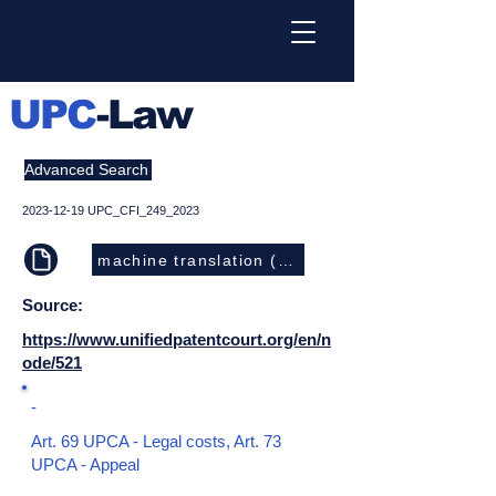
UPC
-Law
Advanced Search
2023-12-19
UPC_CFI_249_2023
machine translation (EN)
Source:
https://www.unifiedpatentcourt.org/en/n
ode/521
-
Art. 69 UPCA - Legal costs, Art. 73
UPCA - Appeal