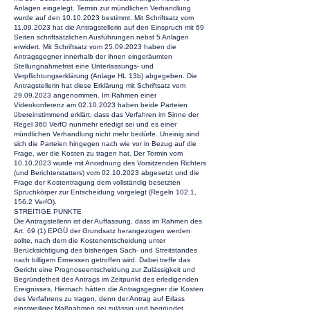
Anlagen eingelegt. Termin zur mündlichen Verhandlung
wurde auf den
10.10.2023
bestimmt. Mit Schriftsatz vom
11.09.2023
hat die Antragstellerin auf den Einspruch mit 69
Seiten schriftsätzlichen Ausführungen nebst 5 Anlagen
erwidert. Mit Schriftsatz vom
25.09.2023
haben die
Antragsgegner innerhalb der ihnen eingeräumten
Stellungnahmefrist eine Unterlassungs- und
Verpflichtungserklärung (Anlage HL 13b) abgegeben. Die
Antragstellerin hat diese Erklärung mit Schriftsatz vom
29.09.2023
angenommen. Im Rahmen einer
Videokonferenz am
02.10.2023
haben beide Parteien
übereinstimmend erklärt, dass das Verfahren im Sinne der
Regel 360 VerfO nunmehr erledigt sei und es einer
mündlichen Verhandlung nicht mehr bedürfe. Uneinig sind
sich die Parteien hingegen nach wie vor in Bezug auf die
Frage, wer die Kosten zu tragen hat. Der Termin vom
10.10.2023
wurde mit Anordnung des Vorsitzenden Richters
(und Berichterstatters) vom
02.10.2023
abgesetzt und die
Frage der Kostentragung dem vollständig besetzten
Spruchkörper zur Entscheidung vorgelegt (Regeln 102.1,
156.2 VerfO).
STREITIGE PUNKTE
Die Antragstellerin ist der Auffassung, dass im Rahmen des
Art. 69 (1) EPGÜ der Grundsatz herangezogen werden
sollte, nach dem die Kostenentscheidung unter
Berücksichtigung des bisherigen Sach- und Streitstandes
nach billigem Ermessen getroffen wird. Dabei treffe das
Gericht eine Prognoseentscheidung zur Zulässigkeit und
Begründetheit des Antrags im Zeitpunkt des erledigenden
Ereignisses. Hiernach hätten die Antragsgegner die Kosten
des Verfahrens zu tragen, denn der Antrag auf Erlass
einstweiliger Maßnahmen sei zulässig und begründet