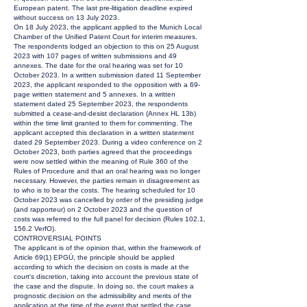
European patent. The last pre-litigation deadline expired
without success on 13 July 2023.
On 18 July 2023, the applicant applied to the Munich Local
Chamber of the Unified Patent Court for interim measures.
The respondents lodged an objection to this on 25 August
2023 with 107 pages of written submissions and 49
annexes. The date for the oral hearing was set for 10
October 2023. In a written submission dated 11 September
2023, the applicant responded to the opposition with a 69-
page written statement and 5 annexes. In a written
statement dated 25 September 2023, the respondents
submitted a cease-and-desist declaration (Annex HL 13b)
within the time limit granted to them for commenting. The
applicant accepted this declaration in a written statement
dated 29 September 2023. During a video conference on 2
October 2023, both parties agreed that the proceedings
were now settled within the meaning of Rule 360 of the
Rules of Procedure and that an oral hearing was no longer
necessary. However, the parties remain in disagreement as
to who is to bear the costs. The hearing scheduled for 10
October 2023 was cancelled by order of the presiding judge
(and rapporteur) on 2 October 2023 and the question of
costs was referred to the full panel for decision (Rules 102.1,
156.2 VerfO).
CONTROVERSIAL POINTS
The applicant is of the opinion that, within the framework of
Article 69(1) EPGÜ, the principle should be applied
according to which the decision on costs is made at the
court's discretion, taking into account the previous state of
the case and the dispute. In doing so, the court makes a
prognostic decision on the admissibility and merits of the
application at the time of the event that settled the case.