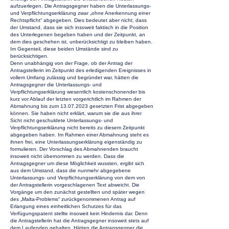
aufzuerlegen. Die Antragsgegner haben die Unterlassungs-
und Verpflichtungserklärung zwar „ohne Anerkennung einer
Rechtspflicht“ abgegeben. Dies bedeutet aber nicht, dass
der Umstand, dass sie sich insoweit faktisch in die Position
des Unterlegenen begeben haben und der Zeitpunkt, an
dem dies geschehen ist, unberücksichtigt zu bleiben haben.
Im Gegenteil, diese beiden Umstände sind zu
berücksichtigen.
Denn unabhängig von der Frage, ob der Antrag der
Antragstellerin im Zeitpunkt des erledigenden Ereignisses in
vollem Umfang zulässig und begründet war, hätten die
Antragsgegner die Unterlassungs- und
Verpflichtungserklärung wesentlich kostenschonender bis
kurz vor Ablauf der letzten vorgerichtlich im Rahmen der
Abmahnung bis zum
13.07.2023
gesetzten Frist abgegeben
können. Sie haben nicht erklärt, warum sie die aus ihrer
Sicht nicht geschuldete Unterlassungs- und
Verpflichtungserklärung nicht bereits zu diesem Zeitpunkt
abgegeben haben. Im Rahmen einer Abmahnung steht es
ihnen frei, eine Unterlassungserklärung eigenständig zu
formulieren. Der Vorschlag des Abmahnenden braucht
insoweit nicht übernommen zu werden. Dass die
Antragsgegner um diese Möglichkeit wussten, ergibt sich
aus dem Umstand, dass die nunmehr abgegebene
Unterlassungs- und Verpflichtungserklärung von dem von
der Antragstellerin vorgeschlagenen Text abweicht. Die
Vorgänge um den zunächst gestellten und später wegen
des „Malta-Problems“ zurückgenommenen Antrag auf
Erlangung eines einheitlichen Schutzes für das
Verfügungspatent stellte insoweit kein Hindernis dar. Denn
die Antragstellerin hat die Antragsgegner insoweit stets auf
dem Laufenden gehalten. Hätten die Antragsgegner die