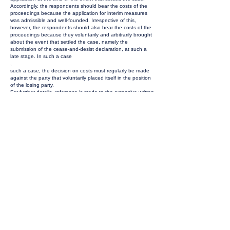
Accordingly, the respondents should bear the costs of the
proceedings because the application for interim measures
was admissible and well-founded. Irrespective of this,
however, the respondents should also bear the costs of the
proceedings because they voluntarily and arbitrarily brought
about the event that settled the case, namely the
submission of the cease-and-desist declaration, at such a
late stage. In such a case
,
such a case, the decision on costs must regularly be made
against the party that voluntarily placed itself in the position
of the losing party.
For further details, reference is made to the extensive written
submissions.
The respondents, on the other hand, are of the opinion that
the applicant should bear the costs because the application
for interim measures was partially inadmissible and
completely unfounded from the outset. The respondents
expressly issued the cease-and-desist declaration and
undertaking without acknowledging any legal obligation or
obligation to bear the costs (see Annex HL 13a).
They did not voluntarily assume the role of the losing party,
but chose a way to end the proceedings in a cost-effective
manner. They had thus clearly and unambiguously indicated
that they would not issue a cease-and-desist declaration. In
doing so, they did not voluntarily place themselves in the
position of the losing party, but chose a way to end the
proceedings in a cost-effective manner. They had thus made
it clear and unambiguous that the declaration of
discontinuance and undertaking had not been made
because they had accepted the applicant's legal position,
which they considered to be incorrect.