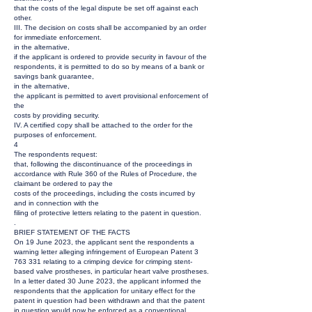
that the costs of the legal dispute be set off against each
other.
III. The decision on costs shall be accompanied by an order
for immediate enforcement.
in the alternative,
if the applicant is ordered to provide security in favour of the
respondents, it is permitted to do so by means of a bank or
savings bank guarantee,
in the alternative,
the applicant is permitted to avert provisional enforcement of
the
costs by providing security.
IV. A certified copy shall be attached to the order for the
purposes of enforcement.
4
The respondents request:
that, following the discontinuance of the proceedings in
accordance with Rule 360 of the Rules of Procedure, the
claimant be ordered to pay the
costs of the proceedings, including the costs incurred by
and in connection with the
filing of protective letters relating to the patent in question.
.
BRIEF STATEMENT OF THE FACTS
On 19 June 2023, the applicant sent the respondents a
warning letter alleging infringement of European Patent
3
763 331
relating to a crimping device for crimping stent-
based valve prostheses, in particular heart valve prostheses.
In a letter dated 30 June 2023, the applicant informed the
respondents that the application for unitary effect for the
patent in question had been withdrawn and that the patent
in question would now be enforced as a conventional