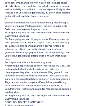
gewesen. Unabhängig hiervon hätten die Antragsgegner
aber die Kosten des Verfahrens auch deswegen zu tragen,
weil sie freiwillig und willkürlich das erledigende Ereignis, die
Abgabe der Unterlassungserklärung, zu einen solch späten
Zeitpunkt herbeigeführt hätten. In einem
5
solchen Fall müsse die Kostenentscheidung regelmäßig zu
Lasten derjenigen Partei ausfallen, die sich freiwillig in die
Rolle des Unterlegenen begeben habe.
Zur Ergänzung wird auf den umfangreichen schriftsätzlichen
Sachvortrag verwiesen.
Die Antragsgegner sind hingegen der Auffassung, dass die
Antragstellerin die Kosten zu tragen habe, denn der Antrag
auf Erlass einstweiliger Maßnahmen sei von Anfang an
teilweise unzulässig und vollumfänglich unbegründet
gewesen. Die Antragsgegner hätten die Unterlassungs- und
Verpflichtungserklärung ausdrücklich ohne Anerkennung
einer
Rechtspflicht und ohne Anerkennung einer
Kostentragungspflicht abgegeben (vgl. Anlage HL 13a). Sie
hätten sich dadurch nicht freiwillig in die Rolle des
Unterlegenen begeben, sondern einen Weg gewählt, das
Verfahren kostenschonend zu beenden. Sie hätten damit
klar und unmissverständlich zu erkennen gegeben, dass die
Abgabe der Unterlassungs- und Verpflichtungserklärung
nicht etwa deshalb erfolgt ist, weil der aus ihrer Sicht
unzutreffende Rechtsstandpunkt der Klägerin hingenommen
worden wäre.
Zur Ergänzung wird auf den umfangreichen schriftsätzlichen
Sachvortrag verwiesen.
BEGRÜNDUNG DER ANORDNUNG
1. Entscheidungsbefugnis