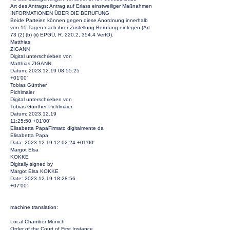
Art des Antrags: Antrag auf Erlass einstweiliger Maßnahmen
INFORMATIONEN ÜBER DIE BERUFUNG
Beide Parteien können gegen diese Anordnung innerhalb
von 15 Tagen nach ihrer Zustellung Berufung einlegen (Art.
73 (2) (b) (ii) EPGÜ, R. 220.2, 354.4 VerfO).
Matthias
ZIGANN
Digital unterschrieben von
Matthias ZIGANN
Datum:
2023.12.19 08
:55:25
+01'00'
Tobias Günther
Pichlmaier
Digital unterschrieben von
Tobias Günther Pichlmaier
Datum:
2023.12.19
11:25:50 +01'00'
Elisabetta PapaFirmato digitalmente da
Elisabetta Papa
Data:
2023.12.19 12
:02:24 +01'00'
Margot Elsa
KOKKE
Digitally signed by
Margot Elsa KOKKE
Date:
2023.12.19 18
:28:56
+07'00'
machine translation:
Local Chamber Munich
Order of the Court of First Instance