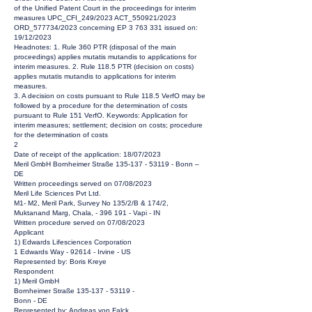
of the Unified Patent Court in the proceedings for interim
measures UPC_CFI_249/2023 ACT_550921/2023
ORD_577734/2023 concerning EP
3 763 331
issued on:
19/12/2023
Headnotes: 1. Rule 360 PTR (disposal of the main
proceedings) applies mutatis mutandis to applications for
interim measures. 2. Rule 118.5 PTR (decision on costs)
applies mutatis mutandis to applications for interim
measures.
3. A decision on costs pursuant to Rule 118.5 VerfO may be
followed by a procedure for the determination of costs
pursuant to Rule 151 VerfO. Keywords: Application for
interim measures; settlement; decision on costs; procedure
for the determination of costs
2
Date of receipt of the application: 18/07/2023
Meril GmbH Bornheimer Straße
135-137 - 53119
- Bonn –
DE
Written proceedings served on 07/08/2023
Meril Life Sciences Pvt Ltd.
M1‐ M2, Meril Park, Survey No 135/2/B & 174/2,
Muktanand Marg, Chala, - 396 191 - Vapi - IN
Written procedure served on 07/08/2023
Applicant
1) Edwards Lifesciences Corporation
1 Edwards Way - 92614 - Irvine - US
Represented by: Boris Kreye
Respondent
1) Meril GmbH
Bornheimer Straße
135-137 - 53119
-
Bonn - DE
Represented by: Andreas von Falck