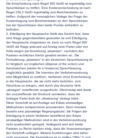
Die Entscheidung nach Regel 360 VerfO ist regelmäßig vom
Spruchkörper zu treffen. Eine Kostenentscheidung ist nach
Regel 156.2 VerfO regelmäßig vom Berichterstatter zu
treffen. Aufgrund der vorsorglichen Vorlage der Frage der
Kostentragung vom Berichterstatter an den Spruchkörper,
hat der Spruchkörper über beide Punkte einheitlich zu
befinden.
2. Erledigung der Hauptsache Stellt das Gericht fest, dass
eine Klage gegenstandslos geworden ist und Erledigung
der Hauptsache eingetreten ist, kann es nach Regel 360
VerfO die Klage jederzeit auf Antrag einer Partei oder von
Amts wegen per Anordnung „abweisen“, nachdem den
Parteien rechtliches Gehör gewährt worden ist.. Die
Formulierung „abweisen“ in der deutschen Sprachfassung ist
im Vergleich zur englischen (dispose of the action) und
französischen (mettre fin à l’instance) Sprachfassung
unglücklich gewählt. Die Intention der Verfahrensordnung
eine Möglichkeit zu eröffnen, Verfahren ohne Entscheidung
in der Hauptsache, die sie nicht mehr bedürfen, zum
Abschluss zu bringen, wird durch das deutsche Verb
„abtragen“ zutreffender ausgedrückt. Gleichzeitig wird damit
der unzutreffende der Eindruck vermieden, dass die
beklagte Partei kraft der „Abweisung“ obsiegt hätte.
Diese Vorschrift ist auf Anträge auf Erlass einstweiliger
Maßnahmen entsprechend anzuwenden. Denn insoweit
besteht eine planwidrige Regelungslücke; die Folgen der
Erledigung in einem Verfahren betreffend den Erlass
einstweiliger Maßnahmen sind in der Verfahrensordnung
nicht ausdrücklich geregelt. Vorliegend sind sich beide
Parteien zu Recht darüber einig, dass die Voraussetzungen
der Vorschrift vorliegen. Weitere Ausführungen sind daher
nicht veranlasst. Die Feststellung ist zu treffen (Ziffer 1) und