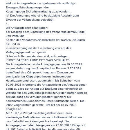
wird der Antragstellerin nachgelassen, die vorläufige
Zwangsvollstreckung wegen der
Kosten gegen Sicherheitsleistung abzuwenden.
IV. Der Anordnung wird eine beglaubigte Abschrift zum
Zwecke der Vollstreckung beigefügt.
4
Die Antragsgegner beantragen:
der Klägerin nach Einstellung des Verfahrens gemäß Regel
360 VerfO die
Kosten des Verfahrens einschließlich der Kosten, die durch
die und im
Zusammenhang mit der Einreichung von auf das
Verfügungspatent bezogenen
Schutzschriften entstanden sind, aufzuerlegen.
KURZE DARSTELLUNG DES SACHVERHALTS
Die Antragstellerin hat die Antragsgegner am
19.06.2023
wegen Verletzung des Europäischen Patents
3 763 331
betreffend eine Crimpvorrichtung zum Crimpen von
stentbasierten Klappenprothesen, insbesondere
Herzklappenprothesen, abgemahnt. Mit Schreiben vom
30.06.2023
informierte die Antragstellerin die Antragsgegner
darüber, dass der Antrag auf Erteilung einer einheitlichen
Wirkung für das Verfügungspatent zurückgenommen worden
sei und dass das verfügungspatent nunmehr als
herkömmliches Europäisches Patent durchsetzt werde. Die
letzte vorgerichtlich gesetzte Frist lief am
13.07.2023
erfolglos ab.
Am
18.07.2023
hat die Antragstellerin den Erlass
einstweiliger Maßnahmen bei der Lokalkammer München
des Einheitlichen Patentgerichts beantragt. Die
Antragsgegner haben hiergegen am
25.08.2023
Einspruch
mit 107 Seiten schriftsätzlichen Ausführungen nebst 49