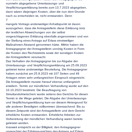
nunmehr abgegebene Unterlassungs- und
Verpflichtungserklärung bereits zum
13.7.2023
abgegeben,
dann wären diejenigen Kosten, über die nun dem Grunde
nach zu entscheiden ist, nicht entstanden. Denn
7
mangels Vortrags anderweitiger Anhaltspunkt ist davon
auszugehen, dass die Antragstellerin diese Erklärung trotz
der textlichen Abweichungen von der selbst
vorgeschlagenen Erklärung ebenfalls angenommen und von
der Stellung eines Antrags auf Erlass einstweiliger
Maßnahmen Abstand genommen hätte. Mithin haben die
Antragsgegner der Antragstellerin unnötig Kosten in Form
der Kosten des Rechtsstreits sowie der sonstigen Kosten
der Antragstellerin verursacht.
Das Verhalten der Antragsgegner bis zur Abgabe der
Unterlassungs- und Verpflichtungserklärung am
25.09.2023
gebietet keine anderweitige Beurteilung. Die Antragsgegner
haben zunächst am
25.8.2023
mit 107 Seiten und 49
Anlagen einen sehr umfangreichen Einspruch eingereicht.
Die Antragstellerin musste hierauf ebenso umfangreich
erwidern. Termin zur mündlichen Verhandlung wurde auf den
10.10.2023
bestimmt. Die Beauftragung von
Simultandolmetschern wurde seitens des Gerichts für diesen
Termin in die Wege geleitet. Die Abgabe der Unterlassungs-
und Verpflichtungserklärung kam vor diesem Hintergrund für
alle anderen Beteiligten vollkommen überraschend. Bis zu
diesem Zeitpunkt sind der Antragstellerin und dem Gericht
erhebliche Kosten entstanden. Erhebliche Arbeiten zur
Vorbereitung der mündlichen Verhandlung waren bereits
geleistet worden.
Insoweit entspricht es der Billigkeit, den Antragsgegner
ungeachtet der Erfolgsaussichten des Antrags auf Erlass