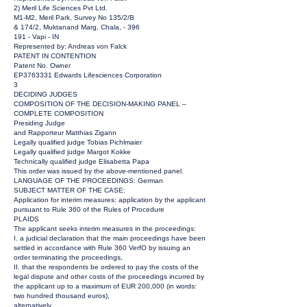
2) Meril Life Sciences Pvt Ltd.
M1-M2, Meril Park, Survey No 135/2/B
& 174/2, Muktanand Marg, Chala, - 396
191 - Vapi - IN
Represented by: Andreas von Falck
PATENT IN CONTENTION
Patent No. Owner
EP3763331 Edwards Lifesciences Corporation
3
DECIDING JUDGES
COMPOSITION OF THE DECISION-MAKING PANEL –
COMPLETE COMPOSITION
Presiding Judge
and Rapporteur Matthias Zigann
Legally qualified judge Tobias Pichlmaier
Legally qualified judge Margot Kokke
Technically qualified judge Elisabetta Papa
This order was issued by the above-mentioned panel.
LANGUAGE OF THE PROCEEDINGS: German
SUBJECT MATTER OF THE CASE:
Application for interim measures: application by the applicant
pursuant to Rule 360 of the Rules of Procedure
PLAIDS
The applicant seeks interim measures in the proceedings:
I. a judicial declaration that the main proceedings have been
settled in accordance with Rule 360 VerfO by issuing an
order terminating the proceedings,
II. that the respondents be ordered to pay the costs of the
legal dispute and other costs of the proceedings incurred by
the applicant up to a maximum of EUR 200,000 (in words:
two hundred thousand euros),
alternatively,