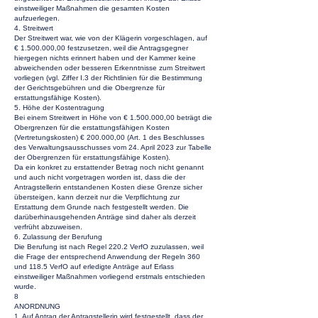
einstweiliger Maßnahmen die gesamten Kosten
aufzuerlegen.
4. Streitwert
Der Streitwert war, wie von der Klägerin vorgeschlagen, auf
€
1.500.000
,00 festzusetzen, weil die Antragsgegner
hiergegen nichts erinnert haben und der Kammer keine
abweichenden oder besseren Erkenntnisse zum Streitwert
vorliegen (vgl. Ziffer I.3 der Richtlinien für die Bestimmung
der Gerichtsgebühren und die Obergrenze für
erstattungsfähige Kosten).
5. Höhe der Kostentragung
Bei einem Streitwert in Höhe von €
1.500.000
,00 beträgt die
Obergrenzen für die erstattungsfähigen Kosten
(Vertretungskosten) € 200.000,00 (Art. 1 des Beschlusses
des Verwaltungsausschusses vom 24. April 2023 zur Tabelle
der Obergrenzen für erstattungsfähige Kosten).
Da ein konkret zu erstattender Betrag noch nicht genannt
und auch nicht vorgetragen worden ist, dass die der
Antragstellerin entstandenen Kosten diese Grenze sicher
übersteigen, kann derzeit nur die Verpflichtung zur
Erstattung dem Grunde nach festgestellt werden. Die
darüberhinausgehenden Anträge sind daher als derzeit
verfrüht abzuweisen.
6. Zulassung der Berufung
Die Berufung ist nach Regel 220.2 VerfO zuzulassen, weil
die Frage der entsprechend Anwendung der Regeln 360
und 118.5 VerfO auf erledigte Anträge auf Erlass
einstweiliger Maßnahmen vorliegend erstmals entschieden
wurde.
8
ANORDNUNG
1. Auf Antrag der Antragstellerin wird festgestellt, dass der