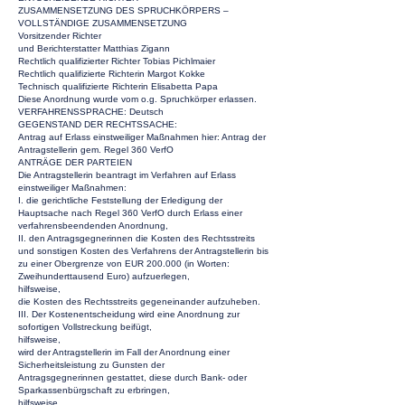
ZUSAMMENSETZUNG DES SPRUCHKÖRPERS –
VOLLSTÄNDIGE ZUSAMMENSETZUNG
Vorsitzender Richter
und Berichterstatter Matthias Zigann
Rechtlich qualifizierter Richter Tobias Pichlmaier
Rechtlich qualifizierte Richterin Margot Kokke
Technisch qualifizierte Richterin Elisabetta Papa
Diese Anordnung wurde vom o.g. Spruchkörper erlassen.
VERFAHRENSSPRACHE: Deutsch
GEGENSTAND DER RECHTSSACHE:
Antrag auf Erlass einstweiliger Maßnahmen hier: Antrag der
Antragstellerin gem. Regel 360 VerfO
ANTRÄGE DER PARTEIEN
Die Antragstellerin beantragt im Verfahren auf Erlass
einstweiliger Maßnahmen:
I. die gerichtliche Feststellung der Erledigung der
Hauptsache nach Regel 360 VerfO durch Erlass einer
verfahrensbeendenden Anordnung,
II. den Antragsgegnerinnen die Kosten des Rechtsstreits
und sonstigen Kosten des Verfahrens der Antragstellerin bis
zu einer Obergrenze von EUR 200.000 (in Worten:
Zweihunderttausend Euro) aufzuerlegen,
hilfsweise,
die Kosten des Rechtsstreits gegeneinander aufzuheben.
III. Der Kostenentscheidung wird eine Anordnung zur
sofortigen Vollstreckung beifügt,
hilfsweise,
wird der Antragstellerin im Fall der Anordnung einer
Sicherheitsleistung zu Gunsten der
Antragsgegnerinnen gestattet, diese durch Bank- oder
Sparkassenbürgschaft zu erbringen,
hilfsweise,