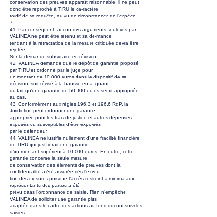
conservation des preuves apparaît raisonnable, il ne peut
donc être reproché à TIRU le ca-ractère
tardif de sa requête, au vu de circonstances de l’espèce.
7
41. Par conséquent, aucun des arguments soulevés par
VALINEA ne peut être retenu et sa de-mande
tendant à la rétractation de la mesure critiquée devra être
rejetée.
Sur la demande subsidiaire en révision :
42. VALINEA demande que le dépôt de garantie proposé
par TIRU et ordonné par le juge pour
un montant de 10.000 euros dans le dispositif de sa
décision, soit révisé à la hausse en ar-guant
du fait qu’une garantie de 50.000 euros serait appropriée
au cas.
43. Conformément aux règles 196.3 et 196.6 RdP, la
Juridiction peut ordonner une garantie
appropriée pour les frais de justice et autres dépenses
exposés ou susceptibles d’être expo-sés
par le défendeur.
44. VALINEA ne justifie nullement d’une fragilité financière
de TIRU qui justifierait une garantie
d’un montant supérieur à 10.000 euros. En outre, cette
garantie concerne la seule mesure
de conservation des éléments de preuves dont la
confidentialité a été assurée dès l’exécu-
tion des mesures puisque l’accès restreint a minima aux
représentants des parties a été
prévu dans l’ordonnance de saisie. Rien n’empêche
VALINEA de solliciter une garantie plus
adaptée dans le cadre des actions au fond qui ont suivi les
saisies.