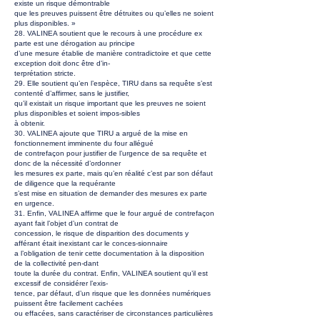
existe un risque démontrable
que les preuves puissent être détruites ou qu’elles ne soient
plus disponibles. »
28. VALINEA soutient que le recours à une procédure ex
parte est une dérogation au principe
d’une mesure établie de manière contradictoire et que cette
exception doit donc être d’in-
terprétation stricte.
29. Elle soutient qu’en l’espèce, TIRU dans sa requête s’est
contenté d’affirmer, sans le justifier,
qu’il existait un risque important que les preuves ne soient
plus disponibles et soient impos-sibles
à obtenir.
30. VALINEA ajoute que TIRU a argué de la mise en
fonctionnement imminente du four allégué
de contrefaçon pour justifier de l’urgence de sa requête et
donc de la nécessité d’ordonner
les mesures ex parte, mais qu’en réalité c’est par son défaut
de diligence que la requérante
s’est mise en situation de demander des mesures ex parte
en urgence.
31. Enfin, VALINEA affirme que le four argué de contrefaçon
ayant fait l’objet d’un contrat de
concession, le risque de disparition des documents y
afférant était inexistant car le conces-sionnaire
a l’obligation de tenir cette documentation à la disposition
de la collectivité pen-dant
toute la durée du contrat. Enfin, VALINEA soutient qu’il est
excessif de considérer l’exis-
tence, par défaut, d’un risque que les données numériques
puissent être facilement cachées
ou effacées, sans caractériser de circonstances particulières