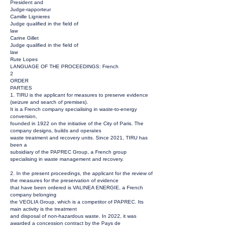
President and
Judge-rapporteur
Camille Lignieres
Judge qualified in the field of
law
Carine Gillet
Judge qualified in the field of
law
Rute Lopes
LANGUAGE OF THE PROCEEDINGS: French
2
ORDER
PARTIES
1. TIRU is the applicant for measures to preserve evidence
(seizure and search of premises).
It is a French company specialising in waste-to-energy
conversion,
founded in 1922 on the initiative of the City of Paris. The
company designs, builds and operates
waste treatment and recovery units. Since 2021, TIRU has
been a
subsidiary of the PAPREC Group, a French group
specialising in waste management and recovery.
2. In the present proceedings, the applicant for the review of
the measures for the preservation of evidence
that have been ordered is VALINEA ENERGIE, a French
company belonging
the VEOLIA Group, which is a competitor of PAPREC. Its
main activity is the treatment
and disposal of non-hazardous waste. In 2022, it was
awarded a concession contract by the Pays de