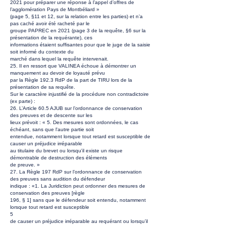
2021 pour préparer une réponse à l’appel d’offres de
l’agglomération Pays de Montbéliard »
(page 5, §11 et 12, sur la relation entre les parties) et n’a
pas caché avoir été racheté par le
groupe PAPREC en 2021 (page 3 de la requête, §6 sur la
présentation de la requérante), ces
informations étaient suffisantes pour que le juge de la saisie
soit informé du contexte du
marché dans lequel la requête intervenait.
25. Il en ressort que VALINEA échoue à démontrer un
manquement au devoir de loyauté prévu
par la Règle 192.3 RdP de la part de TIRU lors de la
présentation de sa requête.
Sur le caractère injustifié de la procédure non contradictoire
(ex parte) :
26. L’Article 60.5 AJUB sur l’ordonnance de conservation
des preuves et de descente sur les
lieux prévoit : « 5. Des mesures sont ordonnées, le cas
échéant, sans que l'autre partie soit
entendue, notamment lorsque tout retard est susceptible de
causer un préjudice irréparable
au titulaire du brevet ou lorsqu'il existe un risque
démontrable de destruction des éléments
de preuve. »
27. La Règle 197 RdP sur l’ordonnance de conservation
des preuves sans audition du défendeur
indique : «1. La Juridiction peut ordonner des mesures de
conservation des preuves [règle
196, § 1] sans que le défendeur soit entendu, notamment
lorsque tout retard est susceptible
5
de causer un préjudice irréparable au requérant ou lorsqu’il