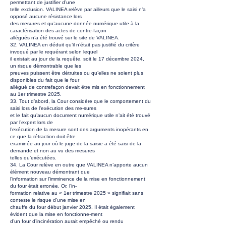
permettant de justifier d’une
telle exclusion. VALINEA relève par ailleurs que le saisi n’a
opposé aucune résistance lors
des mesures et qu’aucune donnée numérique utile à la
caractérisation des actes de contre-façon
allégués n’a été trouvé sur le site de VALINEA.
32. VALINEA en déduit qu’il n’était pas justifié du critère
invoqué par le requérant selon lequel
il existait au jour de la requête, soit le 17 décembre 2024,
un risque démontrable que les
preuves puissent être détruites ou qu’elles ne soient plus
disponibles du fait que le four
allégué de contrefaçon devait être mis en fonctionnement
au 1er trimestre 2025.
33. Tout d’abord, la Cour considère que le comportement du
saisi lors de l’exécution des me-sures
et le fait qu’aucun document numérique utile n’ait été trouvé
par l’expert lors de
l’exécution de la mesure sont des arguments inopérants en
ce que la rétraction doit être
examinée au jour où le juge de la saisie a été saisi de la
demande et non au vu des mesures
telles qu’exécutées.
34. La Cour relève en outre que VALINEA n’apporte aucun
élément nouveau démontrant que
l’information sur l’imminence de la mise en fonctionnement
du four était erronée. Or, l’in-
formation relative au « 1er trimestre 2025 » signifiait sans
conteste le risque d’une mise en
chauffe du four début janvier 2025. Il était également
évident que la mise en fonctionne-ment
d’un four d’incinération aurait empêché ou rendu