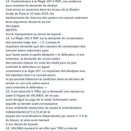
13. Conformément à la Règle 197.4 RdP, une audience
pour examiner la demande de révision
s’est tenue en personne dans les locaux de la Division
locale de Paris le 10 mars 2025, les
représentants de chacune des parties ont exposé oralement
leurs arguments devant le pa-nel
des juges.
MOTIFS
Sur le manquement au devoir de loyauté :
14. La Règle 192.3 RdP sur la demande de conservation
des preuves exige que : « 3. Lorsque le
requérant demande que des mesures de conservation des
preuves soient ordonnées sans
que l’autre partie (ci-après désignée « le défendeur ») soit
entendue, la demande de conser-vation
des preuves expose en outre les motifs pour ne pas
entendre le défendeur eu égard
notamment à la règle 197. Le requérant doit divulguer tout
fait important dont il a connais-sance
et qui pourrait influencer la Juridiction dans sa décision de
rendre ou non une ordon-nance
sans entendre le défendeur. »
15. Il est reproché à TIRU, qui a demandé une mesure ex-
parte à l’égard de VALINEA, de ne pas
avoir divulgué au juge de la saisie l’information selon
laquelle ce dernier avait connaissance
d’une antériorité destructrice de toutes le revendications
indépendantes (n°1 à 5) et de la
plupart des revendications dépendantes (au moins n° 2 à 9)
du brevet, et ainsi avoir manqué
à son devoir de loyauté.
16. VALINEA soutient à cet effet que TIRU a omis de