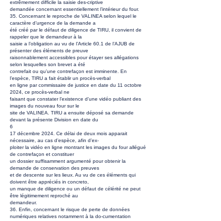
extrêmement difficile la saisie des-criptive
demandée concernant essentiellement l’intérieur du four.
35. Concernant le reproche de VALINEA selon lequel le
caractère d’urgence de la demande a
été créé par le défaut de diligence de TIRU, il convient de
rappeler que le demandeur à la
saisie a l’obligation au vu de l’Article 60.1 de l’AJUB de
présenter des éléments de preuve
raisonnablement accessibles pour étayer ses allégations
selon lesquelles son brevet a été
contrefait ou qu’une contrefaçon est imminente. En
l’espèce, TIRU a fait établir un procès-verbal
en ligne par commissaire de justice en date du 11 octobre
2024, ce procès-verbal ne
faisant que constater l’existence d’une vidéo publiant des
images du nouveau four sur le
site de VALINEA. TIRU a ensuite déposé sa demande
devant la présente Division en date du
6
17 décembre 2024. Ce délai de deux mois apparait
nécessaire, au cas d’espèce, afin d’ex-
ploiter la vidéo en ligne montrant les images du four allégué
de contrefaçon et constituer
un dossier suffisamment argumenté pour obtenir la
demande de conservation des preuves
et de descente sur les lieux. Au vu de ces éléments qui
doivent être appréciés in concreto,
un manque de diligence ou un défaut de célérité ne peut
être légitimement reproché au
demandeur.
36. Enfin, concernant le risque de perte de données
numériques relatives notamment à la do-cumentation