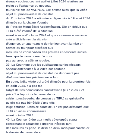
réseaux sociaux courant avril et juillet 2024 relatives au
projet de l’existence du nouveau
four sur le site de VALINEA. Elle affirme aussi que la vidéo
objet du procès-verbal de constat
du 11 octobre 2024 a été mise en ligne dès le 19 aout 2024
diffusée sur la chaine Youtube
de Pays de Montbéliard Agglomération. Elle en déduit que
TIRU a été informé de la situation
avant le mois d’octobre 2024 et que ce dernier a lui-même
créé artificiellement la situation
d’urgence, en attendant le dernier jour avant la mise en
service du four pour procéder aux
mesures de conservation des preuves et descente sur les
lieux, que le demandeur n’a donc
pas agi avec la célérité requise.
39. La Cour note que les publications sur les réseaux
sociaux antérieures à la vidéo sur Youtube,
objet du procès-verbal de constat, ne donnaient pas
d’informations très précises sur le four.
En outre, ladite vidéo qui a été diffusée pour la première fois
en août 2024, n’a pas fait
l’objet de très nombreuses consultations (« 77 vues » cf
pièce 2 à l’appui de la demande de
saisie : procès-verbal de constat de TIRU) ce qui signifie
qu’elle n’a pas bénéficié d’une très
large diffusion. Dans ce contexte, il n’est pas démontré que
TIRU en ait eu connaissance
avant octobre 2024.
40. La Cour se réfère aux motifs développés supra
concernant le caractère d’urgence nécessi-tant
des mesures ex parte, le délai de deux mois pour constituer
le dossier de demande en