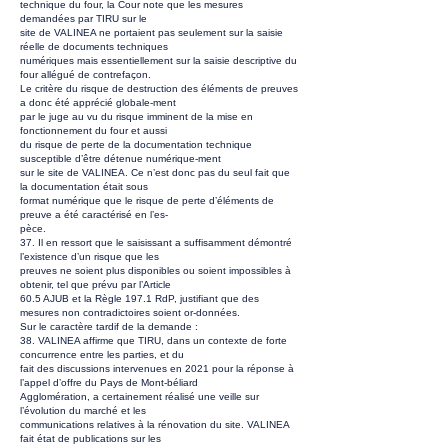
technique du four, la Cour note que les mesures
demandées par TIRU sur le
site de VALINEA ne portaient pas seulement sur la saisie
réelle de documents techniques
numériques mais essentiellement sur la saisie descriptive du
four allégué de contrefaçon.
Le critère du risque de destruction des éléments de preuves
a donc été apprécié globale-ment
par le juge au vu du risque imminent de la mise en
fonctionnement du four et aussi
du risque de perte de la documentation technique
susceptible d’être détenue numérique-ment
sur le site de VALINEA. Ce n’est donc pas du seul fait que
la documentation était sous
format numérique que le risque de perte d’éléments de
preuve a été caractérisé en l’es-
pèce.
37. Il en ressort que le saisissant a suffisamment démontré
l’existence d’un risque que les
preuves ne soient plus disponibles ou soient impossibles à
obtenir, tel que prévu par l’Article
60.5 AJUB et la Règle 197.1 RdP, justifiant que des
mesures non contradictoires soient or-données.
Sur le caractère tardif de la demande :
38. VALINEA affirme que TIRU, dans un contexte de forte
concurrence entre les parties, et du
fait des discussions intervenues en 2021 pour la réponse à
l’appel d’offre du Pays de Mont-béliard
Agglomération, a certainement réalisé une veille sur
l’évolution du marché et les
communications relatives à la rénovation du site. VALINEA
fait état de publications sur les