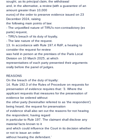
sought, as its principal claim, the withdrawal
and, in the alternative, a review (with a guarantee of an
amount greater than 10,000
euros) of the order to preserve evidence issued on 23
December 2024, raising
the following main points of law:
- The unjustified nature of TIRU's non-contradictory (ex
parte) request,
- TIRU's breach of its duty of loyalty,
- The late nature of the request.
13. In accordance with Rule 197.4 RdP, a hearing to
consider the request for review
was held in person at the premises of the Paris Local
Division on 10 March 2025, at which
representatives of each party presented their arguments
orally before the panel of judges.
REASONS
On the breach of the duty of loyalty:
14. Rule 192.3 of the Rules of Procedure on requests for
preservation of evidence requires that: ‘3. Where the
applicant requests that measures for the preservation of
evidence be ordered without
the other party (hereinafter referred to as ‘the respondent’)
being heard, the request for preservation
of evidence shall also set out the reasons for not hearing
the respondent, having regard
in particular to Rule 197. The claimant shall disclose any
material facts known to it
and which could influence the Court in its decision whether
or not to issue an order
without hearing the defendant.’