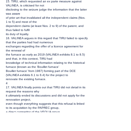
15. TIRU, which requested an ex parte measure against
VALINEA, is criticised for not
disclosing to the seizure judge the information that the latter
was aware
of prior art that invalidated all the independent claims (Nos.
1 to 5) and most of the
dependent claims (at least Nos. 2 to 9) of the patent, and
thus failed to fulfil
its duty of loyalty.
16. VALINEA argues in this regard that TIRU failed to specify
that the parties had had numerous
exchanges regarding the offer of a licence agreement for
the renewal of
the furnace as early as 2019 (VALINEA exhibits 8.1 to 8.5)
and that, in this context, TIRU had
knowledge of technical information relating to the historical
furnace (known as the ‘Bouillet furnace’
Bouillet furnace’ from 1987) forming part of the DCE
(VALINEA exhibits 6.1 to 6.4) for the project to
renovate the existing furnace.
4
17. VALINEA finally points out that TIRU did not detail in its
request the reasons why
it ultimately ended its discussions and did not apply for the
renovation project,
even though everything suggests that this refusal is linked
to its acquisition by the PAPREC group,
a direct competitor of the VEOLIA group.
18. According to VALINEA, TIRU was aware of the
characteristics of the original furnace, in its capacity
successor to its historical designer, Laurent Bouillet
Ingénierie.