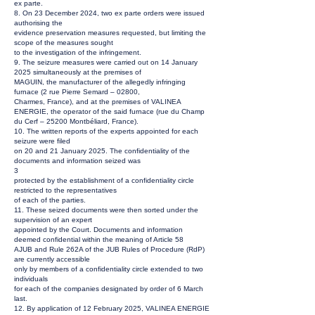
ex parte.
8. On 23 December 2024, two ex parte orders were issued
authorising the
evidence preservation measures requested, but limiting the
scope of the measures sought
to the investigation of the infringement.
9. The seizure measures were carried out on 14 January
2025 simultaneously at the premises of
MAGUIN, the manufacturer of the allegedly infringing
furnace (2 rue Pierre Semard – 02800,
Charmes, France), and at the premises of VALINEA
ENERGIE, the operator of the said furnace (rue du Champ
du Cerf – 25200 Montbéliard, France).
10. The written reports of the experts appointed for each
seizure were filed
on 20 and 21 January 2025. The confidentiality of the
documents and information seized was
3
protected by the establishment of a confidentiality circle
restricted to the representatives
of each of the parties.
11. These seized documents were then sorted under the
supervision of an expert
appointed by the Court. Documents and information
deemed confidential within the meaning of Article 58
AJUB and Rule 262A of the JUB Rules of Procedure (RdP)
are currently accessible
only by members of a confidentiality circle extended to two
individuals
for each of the companies designated by order of 6 March
last.
12. By application of 12 February 2025, VALINEA ENERGIE