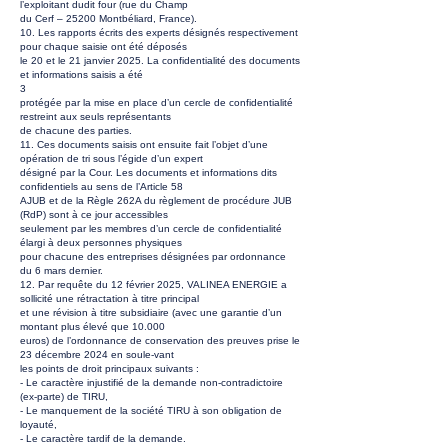
l’exploitant dudit four (rue du Champ
du Cerf – 25200 Montbéliard, France).
10. Les rapports écrits des experts désignés respectivement
pour chaque saisie ont été déposés
le 20 et le 21 janvier 2025. La confidentialité des documents
et informations saisis a été
3
protégée par la mise en place d’un cercle de confidentialité
restreint aux seuls représentants
de chacune des parties.
11. Ces documents saisis ont ensuite fait l’objet d’une
opération de tri sous l’égide d’un expert
désigné par la Cour. Les documents et informations dits
confidentiels au sens de l’Article 58
AJUB et de la Règle 262A du règlement de procédure JUB
(RdP) sont à ce jour accessibles
seulement par les membres d’un cercle de confidentialité
élargi à deux personnes physiques
pour chacune des entreprises désignées par ordonnance
du 6 mars dernier.
12. Par requête du 12 février 2025, VALINEA ENERGIE a
sollicité une rétractation à titre principal
et une révision à titre subsidiaire (avec une garantie d’un
montant plus élevé que 10.000
euros) de l’ordonnance de conservation des preuves prise le
23 décembre 2024 en soule-vant
les points de droit principaux suivants :
- Le caractère injustifié de la demande non-contradictoire
(ex-parte) de TIRU,
- Le manquement de la société TIRU à son obligation de
loyauté,
- Le caractère tardif de la demande.