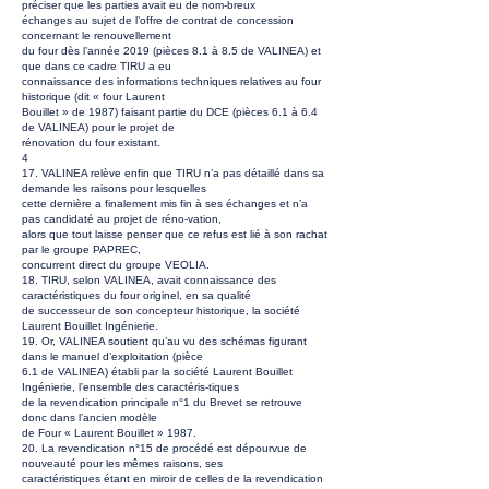
préciser que les parties avait eu de nom-breux
échanges au sujet de l’offre de contrat de concession
concernant le renouvellement
du four dès l’année 2019 (pièces 8.1 à 8.5 de VALINEA) et
que dans ce cadre TIRU a eu
connaissance des informations techniques relatives au four
historique (dit « four Laurent
Bouillet » de 1987) faisant partie du DCE (pièces 6.1 à 6.4
de VALINEA) pour le projet de
rénovation du four existant.
4
17. VALINEA relève enfin que TIRU n’a pas détaillé dans sa
demande les raisons pour lesquelles
cette dernière a finalement mis fin à ses échanges et n’a
pas candidaté au projet de réno-vation,
alors que tout laisse penser que ce refus est lié à son rachat
par le groupe PAPREC,
concurrent direct du groupe VEOLIA.
18. TIRU, selon VALINEA, avait connaissance des
caractéristiques du four originel, en sa qualité
de successeur de son concepteur historique, la société
Laurent Bouillet Ingénierie.
19. Or, VALINEA soutient qu’au vu des schémas figurant
dans le manuel d’exploitation (pièce
6.1 de VALINEA) établi par la société Laurent Bouillet
Ingénierie, l’ensemble des caractéris-tiques
de la revendication principale n°1 du Brevet se retrouve
donc dans l’ancien modèle
de Four « Laurent Bouillet » 1987.
20. La revendication n°15 de procédé est dépourvue de
nouveauté pour les mêmes raisons, ses
caractéristiques étant en miroir de celles de la revendication