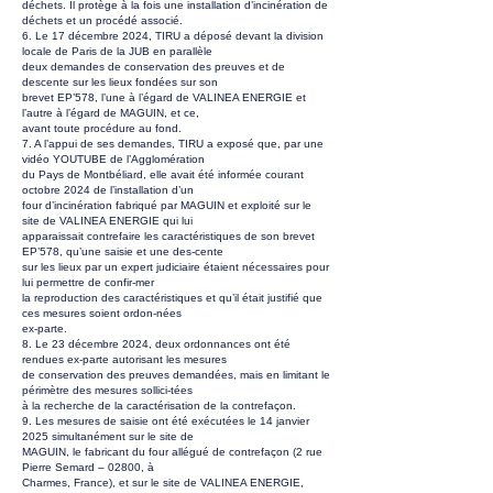
déchets. Il protège à la fois une installation d’incinération de
déchets et un procédé associé.
6. Le 17 décembre 2024, TIRU a déposé devant la division
locale de Paris de la JUB en parallèle
deux demandes de conservation des preuves et de
descente sur les lieux fondées sur son
brevet EP’578, l’une à l’égard de VALINEA ENERGIE et
l’autre à l’égard de MAGUIN, et ce,
avant toute procédure au fond.
7. A l’appui de ses demandes, TIRU a exposé que, par une
vidéo YOUTUBE de l’Agglomération
du Pays de Montbéliard, elle avait été informée courant
octobre 2024 de l’installation d’un
four d’incinération fabriqué par MAGUIN et exploité sur le
site de VALINEA ENERGIE qui lui
apparaissait contrefaire les caractéristiques de son brevet
EP’578, qu’une saisie et une des-cente
sur les lieux par un expert judiciaire étaient nécessaires pour
lui permettre de confir-mer
la reproduction des caractéristiques et qu’il était justifié que
ces mesures soient ordon-nées
ex-parte.
8. Le 23 décembre 2024, deux ordonnances ont été
rendues ex-parte autorisant les mesures
de conservation des preuves demandées, mais en limitant le
périmètre des mesures sollici-tées
à la recherche de la caractérisation de la contrefaçon.
9. Les mesures de saisie ont été exécutées le 14 janvier
2025 simultanément sur le site de
MAGUIN, le fabricant du four allégué de contrefaçon (2 rue
Pierre Semard – 02800, à
Charmes, France), et sur le site de VALINEA ENERGIE,