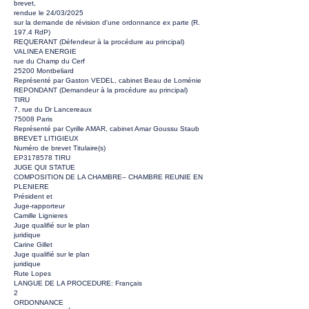
brevet,
rendue le 24/03/2025
sur la demande de révision d'une ordonnance ex parte (R.
197.4 RdP)
REQUERANT (Défendeur à la procédure au principal)
VALINEA ENERGIE
rue du Champ du Cerf
25200 Montbeliard
Représenté par Gaston VEDEL, cabinet Beau de Loménie
REPONDANT (Demandeur à la procédure au principal)
TIRU
7, rue du Dr Lancereaux
75008 Paris
Représenté par Cyrille AMAR, cabinet Amar Goussu Staub
BREVET LITIGIEUX
Numéro de brevet Titulaire(s)
EP3178578 TIRU
JUGE QUI STATUE
COMPOSITION DE LA CHAMBRE– CHAMBRE REUNIE EN
PLENIERE
Président et
Juge-rapporteur
Camille Lignieres
Juge qualifié sur le plan
juridique
Carine Gillet
Juge qualifié sur le plan
juridique
Rute Lopes
LANGUE DE LA PROCEDURE: Français
2
ORDONNANCE