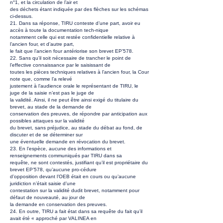
n°1, et la circulation de l’air et
des déchets étant indiquée par des flèches sur les schémas
ci-dessus.
21. Dans sa réponse, TIRU conteste d’une part, avoir eu
accès à toute la documentation tech-nique
notamment celle qui est restée confidentielle relative à
l’ancien four, et d’autre part,
le fait que l’ancien four antériorise son brevet EP’578.
22. Sans qu’il soit nécessaire de trancher le point de
l’effective connaissance par le saisissant de
toutes les pièces techniques relatives à l’ancien four, la Cour
note que, comme l’a relevé
justement à l’audience orale le représentant de TIRU, le
juge de la saisie n’est pas le juge de
la validité. Ainsi, il ne peut être ainsi exigé du titulaire du
brevet, au stade de la demande de
conservation des preuves, de répondre par anticipation aux
possibles attaques sur la validité
du brevet, sans préjudice, au stade du débat au fond, de
discuter et de se déterminer sur
une éventuelle demande en révocation du brevet.
23. En l’espèce, aucune des informations et
renseignements communiqués par TIRU dans sa
requête, ne sont contestés, justifiant qu’il est propriétaire du
brevet EP’578, qu’aucune pro-cédure
d’opposition devant l’OEB était en cours ou qu’aucune
juridiction n’était saisie d’une
contestation sur la validité dudit brevet, notamment pour
défaut de nouveauté, au jour de
la demande en conservation des preuves.
24. En outre, TIRU a fait état dans sa requête du fait qu’il
avait été « approché par VALINEA en