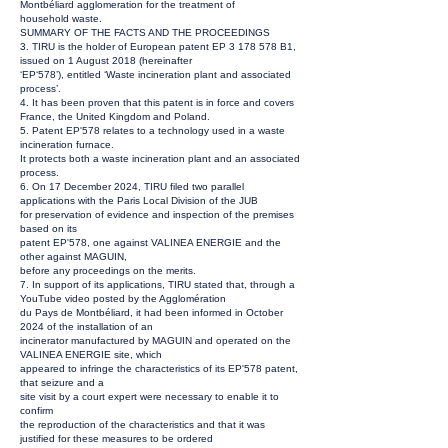
Montbéliard agglomeration for the treatment of
household waste.
SUMMARY OF THE FACTS AND THE PROCEEDINGS
3. TIRU is the holder of European patent EP
3 178 578
B1,
issued on 1 August 2018 (hereinafter
‘EP‘578’), entitled ‘Waste incineration plant and associated
process’.
4. It has been proven that this patent is in force and covers
France, the United Kingdom and Poland.
5. Patent EP'578 relates to a technology used in a waste
incineration furnace.
It protects both a waste incineration plant and an associated
process.
6. On 17 December 2024, TIRU filed two parallel
applications with the Paris Local Division of the JUB
for preservation of evidence and inspection of the premises
based on its
patent EP'578, one against VALINEA ENERGIE and the
other against MAGUIN,
before any proceedings on the merits.
7. In support of its applications, TIRU stated that, through a
YouTube video posted by the Agglomération
du Pays de Montbéliard, it had been informed in October
2024 of the installation of an
incinerator manufactured by MAGUIN and operated on the
VALINEA ENERGIE site, which
appeared to infringe the characteristics of its EP'578 patent,
that seizure and a
site visit by a court expert were necessary to enable it to
confirm
the reproduction of the characteristics and that it was
justified for these measures to be ordered