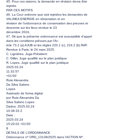
45. Pour ces raisons, la demande en révision devra être
rejetée.
PAR CES MOTIFS
46. La Cour ordonne que soit rejetées les demandes de
VALINEA ENERGIE en rétractation et en
révision de l’ordonnance de conservation des preuves et
descente sur les lieux rendue le 23
décembre 2024,
47. Dit que la présente ordonnance est susceptible d’appel
dans les conditions prévues par l’Ar-
ticle 73.2 (a) AJUB et les règles 220.1 (c), 224.2 (b) RdP.
Rendue à Paris, le 24 mars 2025.
C. Lignières, Juge-Président
C. Gillet, Juge qualifié sur le plan juridique
R. Lopes, Juge qualifié sur le plan juridique
2025.03.24
11:32:57
+01'00'
Rute Alexandra
Da Silva Sabino
Lopes
Assinado de forma digital
por Rute Alexandra Da
Silva Sabino Lopes
Dados:
2025.03.24
10:38:33 Z
Date :
2025.03.24
15:20:02 +01'00'
8
DETAILS DE L’ORDONNANCE
Ordonnance nº ORD_13139/2025 dans l’ACTION Nº: