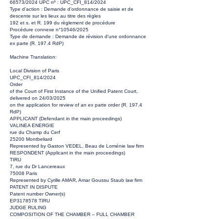
66573/2024 UPC nº : UPC_CFI_814/2024
Type d’action : Demande d'ordonnance de saisie et de
descente sur les lieux au titre des règles
192 et s. et R. 199 du règlement de procédure
Procédure connexe n°10546/2025
Type de demande : Demande de révision d'une ordonnance
ex parte (R. 197.4 RdP)
Machine Translation:
Local Division of Paris
UPC_CFI_814/2024
Order
of the Court of First Instance of the Unified Patent Court,
delivered on 24/03/2025
on the application for review of an ex parte order (R. 197.4
RdP)
APPLICANT (Defendant in the main proceedings)
VALINEA ENERGIE
rue du Champ du Cerf
25200 Montbeliard
Represented by Gaston VEDEL, Beau de Loménie law firm
RESPONDENT (Applicant in the main proceedings)
TIRU
7, rue du Dr Lancereaux
75008 Paris
Represented by Cyrille AMAR, Amar Goussu Staub law firm
PATENT IN DISPUTE
Patent number Owner(s)
EP3178578 TIRU
JUDGE RULING
COMPOSITION OF THE CHAMBER – FULL CHAMBER