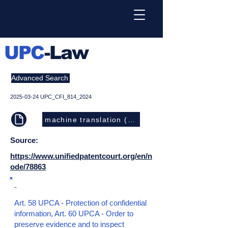
UPC
-Law
Advanced Search
2025-03-24
UPC_CFI_814_2024
machine translation (EN)
Source:
https://www.unifiedpatentcourt.org/en/n
ode/78863
-
Art. 58 UPCA - Protection of confidential
information, Art. 60 UPCA - Order to
preserve evidence and to inspect