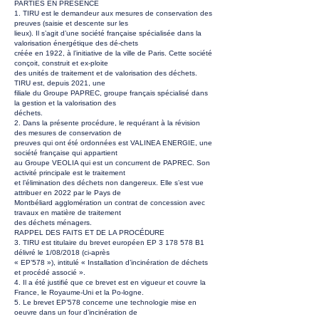
PARTIES EN PRÉSENCE
1. TIRU est le demandeur aux mesures de conservation des
preuves (saisie et descente sur les
lieux). Il s’agit d’une société française spécialisée dans la
valorisation énergétique des dé-chets
créée en 1922, à l’initiative de la ville de Paris. Cette société
conçoit, construit et ex-ploite
des unités de traitement et de valorisation des déchets.
TIRU est, depuis 2021, une
filiale du Groupe PAPREC, groupe français spécialisé dans
la gestion et la valorisation des
déchets.
2. Dans la présente procédure, le requérant à la révision
des mesures de conservation de
preuves qui ont été ordonnées est VALINEA ENERGIE, une
société française qui appartient
au Groupe VEOLIA qui est un concurrent de PAPREC. Son
activité principale est le traitement
et l’élimination des déchets non dangereux. Elle s’est vue
attribuer en 2022 par le Pays de
Montbéliard agglomération un contrat de concession avec
travaux en matière de traitement
des déchets ménagers.
RAPPEL DES FAITS ET DE LA PROCÉDURE
3. TIRU est titulaire du brevet européen EP
3 178 578
B1
délivré le 1/08/2018 (ci-après
« EP’578 »), intitulé « Installation d’incinération de déchets
et procédé associé ».
4. Il a été justifié que ce brevet est en vigueur et couvre la
France, le Royaume-Uni et la Po-logne.
5. Le brevet EP’578 concerne une technologie mise en
oeuvre dans un four d’incinération de