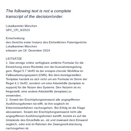
The following text is not a complete
transcript of the decision/order:
Lokalkammer München
UPC_CFI_9/2023
Entscheidung
des Gerichts erster Instanz des Einheitlichen Patentgerichts
Lokalkammer München
erlassen am 18. Dezember 2024
LEITSÄTZE
1. Das einzige online verfügbare amtliche Formular für die
Einreichung eines Rücktritts von der Ausnahmeregelung
gem. Regel 5.7 VerfO ist der entspre-chende Workflow im
Fallbearbeitungssystem (CMS). Bei dem bereitgestellten
Template handelt es sich nicht um ein Formular im Sinne der
Regel 4.1 VerfO, sondern um eine Arbeitshilfe (template to
support) für die Nutzer des Systems. Den Nutzern ist es
freigestellt, eine andere Arbeitshilfe (template) zu
verwenden.
2. Soweit der Erschöpfungseinwand alle angegriffenen
Ausführungsformen be-trifft, ist ihm sogleich im
Erkenntnisverfahren nachzugehen. Bei Erfolg ist die Klage
abzuweisen. Soweit der Erschöpfungseinwand nicht alle
angegriffenen Ausführungsformen betrifft, kommt es auf die
Umstände des Einzelfalls an, ob und inwieweit dem Einwand
sogleich, oder erst im Rahmen der Zwangsvoll-streckung
nachzugehen ist.