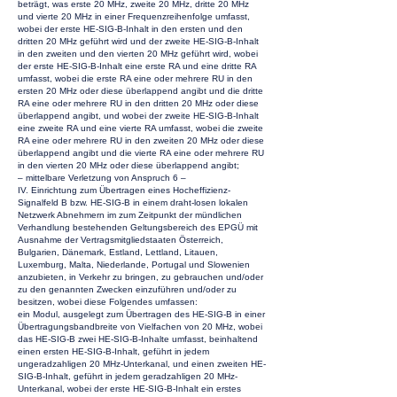
beträgt, was erste 20 MHz, zweite 20 MHz, dritte 20 MHz
und vierte 20 MHz in einer Frequenzreihenfolge umfasst,
wobei der erste HE-SIG-B-Inhalt in den ersten und den
dritten 20 MHz geführt wird und der zweite HE-SIG-B-Inhalt
in den zweiten und den vierten 20 MHz geführt wird, wobei
der erste HE-SIG-B-Inhalt eine erste RA und eine dritte RA
umfasst, wobei die erste RA eine oder mehrere RU in den
ersten 20 MHz oder diese überlappend angibt und die dritte
RA eine oder mehrere RU in den dritten 20 MHz oder diese
überlappend angibt, und wobei der zweite HE-SIG-B-Inhalt
eine zweite RA und eine vierte RA umfasst, wobei die zweite
RA eine oder mehrere RU in den zweiten 20 MHz oder diese
überlappend angibt und die vierte RA eine oder mehrere RU
in den vierten 20 MHz oder diese überlappend angibt;
– mittelbare Verletzung von Anspruch 6 –
IV. Einrichtung zum Übertragen eines Hocheffizienz-
Signalfeld B bzw. HE-SIG-B in einem draht-losen lokalen
Netzwerk Abnehmern im zum Zeitpunkt der mündlichen
Verhandlung bestehenden Geltungsbereich des EPGÜ mit
Ausnahme der Vertragsmitgliedstaaten Österreich,
Bulgarien, Dänemark, Estland, Lettland, Litauen,
Luxemburg, Malta, Niederlande, Portugal und Slowenien
anzubieten, in Verkehr zu bringen, zu gebrauchen und/oder
zu den genannten Zwecken einzuführen und/oder zu
besitzen, wobei diese Folgendes umfassen:
ein Modul, ausgelegt zum Übertragen des HE-SIG-B in einer
Übertragungsbandbreite von Vielfachen von 20 MHz, wobei
das HE-SIG-B zwei HE-SIG-B-Inhalte umfasst, beinhaltend
einen ersten HE-SIG-B-Inhalt, geführt in jedem
ungeradzahligen 20 MHz-Unterkanal, und einen zweiten HE-
SIG-B-Inhalt, geführt in jedem geradzahligen 20 MHz-
Unterkanal, wobei der erste HE-SIG-B-Inhalt ein erstes