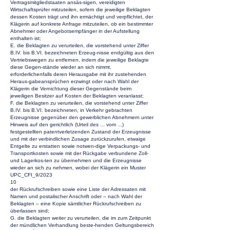
Vertragsmitgliedstaaten ansäs-sigen, vereidigten
Wirtschaftsprüfer mitzuteilen, sofern die jeweilige Beklagten
dessen Kosten trägt und ihn ermächtigt und verpflichtet, der
Klägerin auf konkrete Anfrage mitzuteilen, ob ein bestimmter
Abnehmer oder Angebotsempfänger in der Aufstellung
enthalten ist;
E. die Beklagten zu verurteilen, die vorstehend unter Ziffer
B.IV. bis B.VI. bezeichneten Erzeug-nisse endgültig aus den
Vertriebswegen zu entfernen, indem die jeweilige Beklagte
diese Gegen-stände wieder an sich nimmt,
erforderlichenfalls deren Herausgabe mit ihr zustehenden
Heraus-gabeansprüchen erzwingt oder nach Wahl der
Klägerin die Vernichtung dieser Gegenstände beim
jeweiligen Besitzer auf Kosten der Beklagten veranlasst;
F. die Beklagten zu verurteilen, die vorstehend unter Ziffer
B.IV. bis B.VI. bezeichneten, in Verkehr gebrachten
Erzeugnisse gegenüber den gewerblichen Abnehmern unter
Hinweis auf den gerichtlich (Urteil des ... vom ...)
festgestellten patentverletzenden Zustand der Erzeugnisse
und mit der verbindlichen Zusage zurückzurufen, etwaige
Entgelte zu erstatten sowie notwen-dige Verpackungs- und
Transportkosten sowie mit der Rückgabe verbundene Zoll-
und Lagerkos-ten zu übernehmen und die Erzeugnisse
wieder an sich zu nehmen, wobei der Klägerin ein Muster
UPC_CFI_9/2023
10
der Rückrufschreiben sowie eine Liste der Adressaten mit
Namen und postalischer Anschrift oder – nach Wahl der
Beklagten – eine Kopie sämtlicher Rückrufschreiben zu
überlassen sind;
G. die Beklagten weiter zu verurteilen, die im zum Zeitpunkt
der mündlichen Verhandlung beste-henden Geltungsbereich