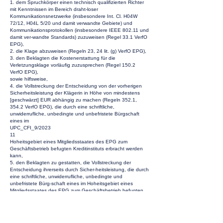
1. dem Spruchkörper einen technisch qualifizierten Richter
mit Kenntnissen im Bereich draht-loser
Kommunikationsnetzwerke (insbesondere Int. Cl. H04W
72/12, H04L 5/20 und damit verwandte Gebiete) und
Kommunikationsprotokollen (insbesondere IEEE 802.11 und
damit ver-wandte Standards) zuzuweisen (Regel 33.1 VerfO
EPG),
2. die Klage abzuweisen (Regeln 23, 24 lit. (g) VerfO EPG),
3. den Beklagten die Kostenerstattung für die
Verletzungsklage vorläufig zuzusprechen (Regel 150.2
VerfO EPG),
sowie hilfsweise,
4. die Vollstreckung der Entscheidung von der vorherigen
Sicherheitsleistung der Klägerin in Höhe von mindestens
[geschwärzt] EUR abhängig zu machen (Regeln 352.1,
354.2 VerfO EPG), die durch eine schriftliche,
unwiderrufliche, unbedingte und unbefristete Bürgschaft
eines im
UPC_CFI_9/2023
11
Hoheitsgebiet eines Mitgliedsstaates des EPG zum
Geschäftsbetrieb befugten Kreditinstituts erbracht werden
kann,
5. den Beklagten zu gestatten, die Vollstreckung der
Entscheidung ihrerseits durch Sicher-heitsleistung, die durch
eine schriftliche, unwiderrufliche, unbedingte und
unbefristete Bürg-schaft eines im Hoheitsgebiet eines
Mitgliedsstaates des EPG zum Geschäftsbetrieb befugten
Kreditinstituts erbracht werden kann, ohne Rücksicht auf
eine Sicherheitsleistung der Klä-gerin abzuwenden (Regel
9.1 VerfO EPG).
Mit der Widerklage auf Nichtigerklärung beantragen wir,