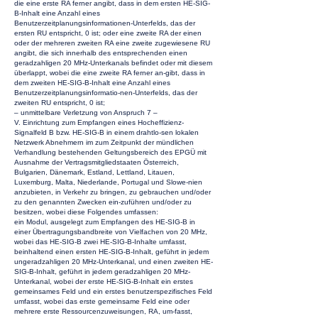
die eine erste RA ferner angibt, dass in dem ersten HE-SIG-
B-Inhalt eine Anzahl eines
Benutzerzeitplanungsinformationen-Unterfelds, das der
ersten RU entspricht, 0 ist; oder eine zweite RA der einen
oder der mehreren zweiten RA eine zweite zugewiesene RU
angibt, die sich innerhalb des entsprechenden einen
geradzahligen 20 MHz-Unterkanals befindet oder mit diesem
überlappt, wobei die eine zweite RA ferner an-gibt, dass in
dem zweiten HE-SIG-B-Inhalt eine Anzahl eines
Benutzerzeitplanungsinformatio-nen-Unterfelds, das der
zweiten RU entspricht, 0 ist;
– unmittelbare Verletzung von Anspruch 7 –
V. Einrichtung zum Empfangen eines Hocheffizienz-
Signalfeld B bzw. HE-SIG-B in einem drahtlo-sen lokalen
Netzwerk Abnehmern im zum Zeitpunkt der mündlichen
Verhandlung bestehenden Geltungsbereich des EPGÜ mit
Ausnahme der Vertragsmitgliedstaaten Österreich,
Bulgarien, Dänemark, Estland, Lettland, Litauen,
Luxemburg, Malta, Niederlande, Portugal und Slowe-nien
anzubieten, in Verkehr zu bringen, zu gebrauchen und/oder
zu den genannten Zwecken ein-zuführen und/oder zu
besitzen, wobei diese Folgendes umfassen:
ein Modul, ausgelegt zum Empfangen des HE-SIG-B in
einer Übertragungsbandbreite von Vielfachen von 20 MHz,
wobei das HE-SIG-B zwei HE-SIG-B-Inhalte umfasst,
beinhaltend einen ersten HE-SIG-B-Inhalt, geführt in jedem
ungeradzahligen 20 MHz-Unterkanal, und einen zweiten HE-
SIG-B-Inhalt, geführt in jedem geradzahligen 20 MHz-
Unterkanal, wobei der erste HE-SIG-B-Inhalt ein erstes
gemeinsames Feld und ein erstes benutzerspezifisches Feld
umfasst, wobei das erste gemeinsame Feld eine oder
mehrere erste Ressourcenzuweisungen, RA, um-fasst,