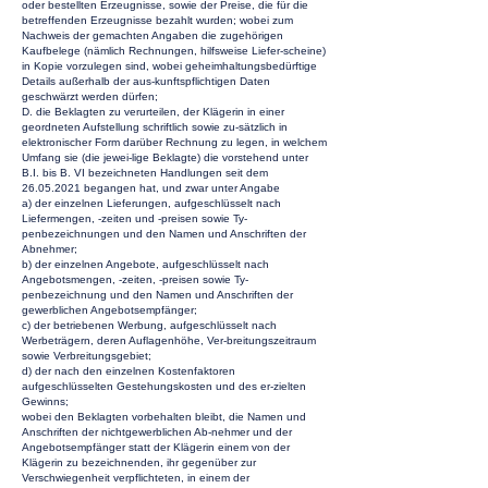
oder bestellten Erzeugnisse, sowie der Preise, die für die
betreffenden Erzeugnisse bezahlt wurden; wobei zum
Nachweis der gemachten Angaben die zugehörigen
Kaufbelege (nämlich Rechnungen, hilfsweise Liefer-scheine)
in Kopie vorzulegen sind, wobei geheimhaltungsbedürftige
Details außerhalb der aus-kunftspflichtigen Daten
geschwärzt werden dürfen;
D. die Beklagten zu verurteilen, der Klägerin in einer
geordneten Aufstellung schriftlich sowie zu-sätzlich in
elektronischer Form darüber Rechnung zu legen, in welchem
Umfang sie (die jewei-lige Beklagte) die vorstehend unter
B.I. bis B. VI bezeichneten Handlungen seit dem
26.05.2021
begangen hat, und zwar unter Angabe
a) der einzelnen Lieferungen, aufgeschlüsselt nach
Liefermengen, -zeiten und -preisen sowie Ty-
penbezeichnungen und den Namen und Anschriften der
Abnehmer;
b) der einzelnen Angebote, aufgeschlüsselt nach
Angebotsmengen, -zeiten, -preisen sowie Ty-
penbezeichnung und den Namen und Anschriften der
gewerblichen Angebotsempfänger;
c) der betriebenen Werbung, aufgeschlüsselt nach
Werbeträgern, deren Auflagenhöhe, Ver-breitungszeitraum
sowie Verbreitungsgebiet;
d) der nach den einzelnen Kostenfaktoren
aufgeschlüsselten Gestehungskosten und des er-zielten
Gewinns;
wobei den Beklagten vorbehalten bleibt, die Namen und
Anschriften der nichtgewerblichen Ab-nehmer und der
Angebotsempfänger statt der Klägerin einem von der
Klägerin zu bezeichnenden, ihr gegenüber zur
Verschwiegenheit verpflichteten, in einem der