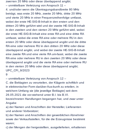
zwei-ten 20 MHz oder diese überlappend angibt;
– unmittelbare Verletzung von Anspruch 11 –
4. und/oder wenn die Übertragungsbandbreite 80 MHz
beträgt, was erste 20 MHz, zweite 20 MHz, dritte 20 MHz
und vierte 20 MHz in einer Frequenzreihenfolge umfasst,
wobei der erste HE-SIG-B-Inhalt in den ersten und den
dritten 20 MHz geführt wird und der zweite HE-SIG-B-Inhalt
in den zweiten und den vierten 20 MHz geführt wird, wobei
der erste HE-SIG-B-Inhalt eine erste RA und eine dritte RA
umfasst, wobei die erste RA eine oder mehrere RU in den
ersten 20 MHz oder diese überlappend angibt und die dritte
RA eine oder mehrere RU in den dritten 20 MHz oder diese
überlappend angibt, und wobei der zweite HE-SIG-B-Inhalt
eine zweite RA und eine vierte RA um-fasst, wobei die zweite
RA eine oder mehrere RU in den zweiten 20 MHz oder diese
überlappend angibt und die vierte RA eine oder mehrere RU
in den vierten 20 MHz oder diese überlappend angibt;
UPC_CFI_9/2023
9
– unmittelbare Verletzung von Anspruch 12 –
C. die Beklagten zu verurteilen, der Klägerin schriftlich und
in elektronischer Form darüber Aus-kunft zu erteilen, in
welchem Umfang sie (die jeweilige Beklagte) seit dem
26.05.2021
die vor-stehend unter B.I. bis B.VI.
bezeichneten Handlungen begangen hat, und zwar unter
Angabe
a) der Namen und Anschriften der Hersteller, Lieferanten
und anderer Vorbesitzer;
b) der Namen und Anschriften der gewerblichen Abnehmer
sowie der Verkaufsstellen, für die die Erzeugnisse bestimmt
waren;
c) der Mengen der hergestellten, ausgelieferten, erhaltenen