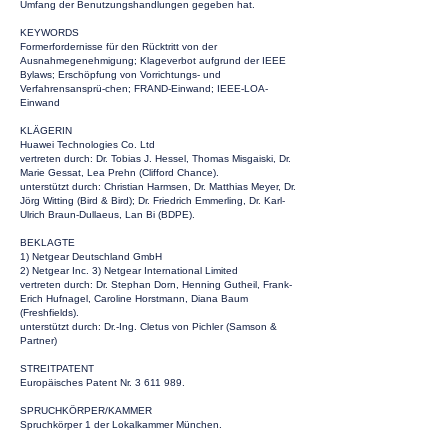
Umfang der Benutzungshandlungen gegeben hat.
KEYWORDS
Formerfordernisse für den Rücktritt von der
Ausnahmegenehmigung; Klageverbot aufgrund der IEEE
Bylaws; Erschöpfung von Vorrichtungs- und
Verfahrensansprü-chen; FRAND-Einwand; IEEE-LOA-
Einwand
KLÄGERIN
Huawei Technologies Co. Ltd
vertreten durch: Dr. Tobias J. Hessel, Thomas Misgaiski, Dr.
Marie Gessat, Lea Prehn (Clifford Chance).
unterstützt durch: Christian Harmsen, Dr. Matthias Meyer, Dr.
Jörg Witting (Bird & Bird); Dr. Friedrich Emmerling, Dr. Karl-
Ulrich Braun-Dullaeus, Lan Bi (BDPE).
BEKLAGTE
1) Netgear Deutschland GmbH
2) Netgear Inc. 3) Netgear International Limited
vertreten durch: Dr. Stephan Dorn, Henning Gutheil, Frank-
Erich Hufnagel, Caroline Horstmann, Diana Baum
(Freshfields).
unterstützt durch: Dr.-Ing. Cletus von Pichler (Samson &
Partner)
STREITPATENT
Europäisches Patent Nr.
3 611 989
.
SPRUCHKÖRPER/KAMMER
Spruchkörper 1 der Lokalkammer München.