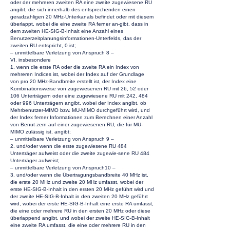
oder der mehreren zweiten RA eine zweite zugewiesene RU
angibt, die sich innerhalb des entsprechenden einen
geradzahligen 20 MHz-Unterkanals befindet oder mit diesem
überlappt, wobei die eine zweite RA ferner an-gibt, dass in
dem zweiten HE-SIG-B-Inhalt eine Anzahl eines
Benutzerzeitplanungsinformationen-Unterfelds, das der
zweiten RU entspricht, 0 ist;
– unmittelbare Verletzung von Anspruch 8 –
VI. insbesondere
1. wenn die erste RA oder die zweite RA ein Index von
mehreren Indices ist, wobei der Index auf der Grundlage
von pro 20 MHz-Bandbreite erstellt ist, der Index eine
Kombinationsweise von zugewiesenen RU mit 26, 52 oder
106 Unterträgern oder eine zugewiesene RU mit 242, 484
oder 996 Unterträgern angibt, wobei der Index angibt, ob
Mehrbenutzer-MIMO bzw. MU-MIMO durchgeführt wird, und
der Index ferner Informationen zum Berechnen einer Anzahl
von Benut-zern auf einer zugewiesenen RU, die für MU-
MIMO zulässig ist, angibt;
– unmittelbare Verletzung von Anspruch 9 –
2. und/oder wenn die erste zugewiesene RU 484
Unterträger aufweist oder die zweite zugewie-sene RU 484
Unterträger aufweist;
– unmittelbare Verletzung von Anspruch10 –
3. und/oder wenn die Übertragungsbandbreite 40 MHz ist,
die erste 20 MHz und zweite 20 MHz umfasst, wobei der
erste HE-SIG-B-Inhalt in den ersten 20 MHz geführt wird und
der zweite HE-SIG-B-Inhalt in den zweiten 20 MHz geführt
wird, wobei der erste HE-SIG-B-Inhalt eine erste RA umfasst,
die eine oder mehrere RU in den ersten 20 MHz oder diese
überlappend angibt, und wobei der zweite HE-SIG-B-Inhalt
eine zweite RA umfasst, die eine oder mehrere RU in den