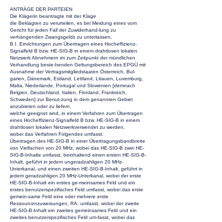
ANTRÄGE DER PARTEIEN
Die Klägerin beantragte mit der Klage
die Beklagten zu verurteilen, es bei Meidung eines vom
Gericht für jeden Fall der Zuwiderhand-lung zu
verhängenden Zwangsgelds zu unterlassen,
B.I. Einrichtungen zum Übertragen eines Hocheffizienz-
Signalfeld B bzw. HE-SIG-B in einem drahtlosen lokalen
Netzwerk Abnehmern im zum Zeitpunkt der mündlichen
Verhandlung beste-henden Geltungsbereich des EPGÜ mit
Ausnahme der Vertragsmitgliedstaaten Österreich, Bul-
garien, Dänemark, Estland, Lettland, Litauen, Luxemburg,
Malta, Niederlande, Portugal und Slowenien [demnach
Belgien, Deutschland, Italien, Finnland, Frankreich,
Schweden] zur Benut-zung in dem genannten Gebiet
anzubieten oder zu liefern,
welche geeignet sind, in einem Verfahren zum Übertragen
eines Hocheffizienz-Signalfeld B bzw. HE-SIG-B in einem
drahtlosen lokalen Netzwerkverwendet zu werden,
wobei das Verfahren Folgendes umfasst:
Übertragen des HE-SIG-B in einer Übertragungsbandbreite
von Vielfachen von 20 MHz, wobei das HE-SIG-B zwei HE-
SIG-B-Inhalte umfasst, beinhaltend einen ersten HE-SIG-B-
Inhalt, geführt in jedem ungeradzahligen 20 MHz-
Unterkanal, und einen zweiten HE-SIG-B-Inhalt, geführt in
jedem geradzahligen 20 MHz-Unterkanal, wobei der erste
HE-SIG-B-Inhalt ein erstes ge-meinsames Feld und ein
erstes benutzerspezifisches Feld umfasst, wobei das erste
gemein-same Feld eine oder mehrere erste
Ressourcenzuweisungen, RA, umfasst, wobei der zweite
HE-SIG-B-Inhalt ein zweites gemeinsames Feld und ein
zweites benutzerspezifisches Feld um-fasst, wobei das