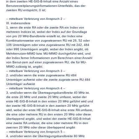
in dem zweiten HE-SIG-B-Inhalt eine Anzahl eines
Benutzerzeitplanungsinformationen-Unterfelds, das der
zweiten RU entspricht, 0 ist;
– mittelbare Verletzung von Anspruch 2 –
III. insbesondere
1. wenn die erste RA oder die zweite RA ein Index von
mehreren Indices ist, wobei der Index auf der Grundlage
von pro 20 MHz-Bandbreite erstellt ist, der Index eine
Kombinationsweise von zugewiesenen RU mit 26, 52 oder
106 Unterträgern oder eine zugewiesene RU mit 242, 484
oder 996 Unterträgern angibt, wobei der Index angibt, ob
Mehrbenutzer-MIMO bzw. MU-MIMO durchgeführt wird, und
der Index ferner Informationen zum Berechnen einer Anzahl
von Benut-zern auf einer zugewiesenen RU, die für MU-
MIMO zulässig ist, angibt;
– mittelbare Verletzung von Anspruch 3 –
2. und/oder wenn die erste zugewiesene RU 484
Unterträger aufweist oder die zweite zugewie-sene RU 484
Unterträger aufweist
– mittelbare Verletzung von Anspruch 4 –
3. und/oder wenn die Übertragungsbandbreite 40 MHz ist,
die erste 20 MHz und zweite 20 MHz umfasst, wobei der
erste HE-SIG-B-Inhalt in den ersten 20 MHz geführt wird und
der zweite HE-SIG-B-Inhalt in den zweiten 20 MHz geführt
wird, wobei der erste HE-SIG-B-Inhalt eine erste RA umfasst,
die eine oder mehrere RU in den ersten 20 MHz oder diese
überlappend angibt, und wobei der zweite HE-SIG-B-Inhalt
eine zweite RA umfasst, die eine oder mehrere RU in den
zwei-ten 20 MHz oder diese überlappend angibt
– mittelbare Verletzung von Anspruch 5 –
4. und/oder wenn die Übertragungsbandbreite 80 MHz