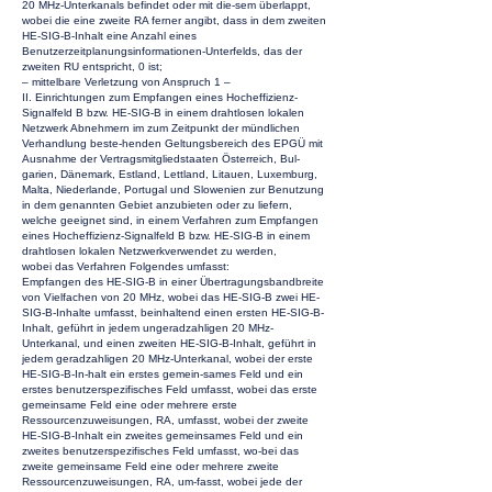
20 MHz-Unterkanals befindet oder mit die-sem überlappt,
wobei die eine zweite RA ferner angibt, dass in dem zweiten
HE-SIG-B-Inhalt eine Anzahl eines
Benutzerzeitplanungsinformationen-Unterfelds, das der
zweiten RU entspricht, 0 ist;
– mittelbare Verletzung von Anspruch 1 –
II. Einrichtungen zum Empfangen eines Hocheffizienz-
Signalfeld B bzw. HE-SIG-B in einem drahtlosen lokalen
Netzwerk Abnehmern im zum Zeitpunkt der mündlichen
Verhandlung beste-henden Geltungsbereich des EPGÜ mit
Ausnahme der Vertragsmitgliedstaaten Österreich, Bul-
garien, Dänemark, Estland, Lettland, Litauen, Luxemburg,
Malta, Niederlande, Portugal und Slowenien zur Benutzung
in dem genannten Gebiet anzubieten oder zu liefern,
welche geeignet sind, in einem Verfahren zum Empfangen
eines Hocheffizienz-Signalfeld B bzw. HE-SIG-B in einem
drahtlosen lokalen Netzwerkverwendet zu werden,
wobei das Verfahren Folgendes umfasst:
Empfangen des HE-SIG-B in einer Übertragungsbandbreite
von Vielfachen von 20 MHz, wobei das HE-SIG-B zwei HE-
SIG-B-Inhalte umfasst, beinhaltend einen ersten HE-SIG-B-
Inhalt, geführt in jedem ungeradzahligen 20 MHz-
Unterkanal, und einen zweiten HE-SIG-B-Inhalt, geführt in
jedem geradzahligen 20 MHz-Unterkanal, wobei der erste
HE-SIG-B-In-halt ein erstes gemein-sames Feld und ein
erstes benutzerspezifisches Feld umfasst, wobei das erste
gemeinsame Feld eine oder mehrere erste
Ressourcenzuweisungen, RA, umfasst, wobei der zweite
HE-SIG-B-Inhalt ein zweites gemeinsames Feld und ein
zweites benutzerspezifisches Feld umfasst, wo-bei das
zweite gemeinsame Feld eine oder mehrere zweite
Ressourcenzuweisungen, RA, um-fasst, wobei jede der