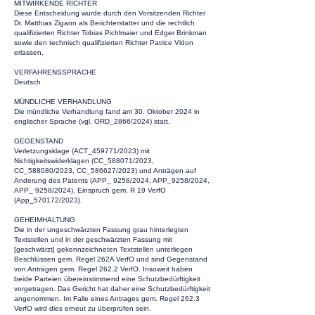
MITWIRKENDE RICHTER
Diese Entscheidung wurde durch den Vorsitzenden Richter
Dr. Matthias Zigann als Berichterstatter und die rechtlich
qualifizierten Richter Tobias Pichlmaier und Edger Brinkman
sowie den technisch qualifizierten Richter Patrice Vidon
erlassen.
VERFAHRENSSPRACHE
Deutsch
MÜNDLICHE VERHANDLUNG
Die mündliche Verhandlung fand am 30. Oktober 2024 in
englischer Sprache (vgl. ORD_2866/2024) statt.
GEGENSTAND
Verletzungsklage (ACT_459771/2023) mit
Nichtigkeitswiderklagen (CC_588071/2023,
CC_588080/2023, CC_586627/2023) und Anträgen auf
Änderung des Patents (APP_ 9258/2024, APP_9258/2024,
APP_ 9258/2024). Einspruch gem. R 19 VerfO
(App_570172/2023).
GEHEIMHALTUNG
Die in der ungeschwärzten Fassung grau hinterlegten
Textstellen und in der geschwärzten Fassung mit
[geschwärzt] gekennzeichneten Textstellen unterliegen
Beschlüssen gem. Regel 262A VerfO und sind Gegenstand
von Anträgen gem. Regel 262.2 VerfO. Insoweit haben
beide Parteien übereinstimmend eine Schutzbedürftigkeit
vorgetragen. Das Gericht hat daher eine Schutzbedürftigkeit
angenommen. Im Falle eines Antrages gem. Regel 262.3
VerfO wird dies erneut zu überprüfen sein.