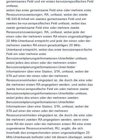
gemeinsames Feld und ein erstes benutzerspezifisches Feld
umfasst,
wobei das erste gemeinsame Feld eine oder mehrere erste
Ressourcenzuweisungen, RA, umfasst, wobei der zweite
HE-SIG-B-Inhalt ein zweites gemeinsames Feld und ein
zweites be-nut-zerspezifisches Feld umfasst, wobei das
zweite gemeinsame Feld eine oder mehrere zweite
Ressourcenzuweisungen, RA, umfasst, wobei jede der
einen oder der mehreren ersten RA einem ungeradzahligen
20 MHz-Unterkanal entspricht und jede der einen oder der
mehreren zweiten RA einem geradzahligen 20 MHz-
Unterkanal entspricht, wobei das erste benutzerspezi-fische
Feld ein oder mehrere erste
Benutzerzeitplanungsinformationen-Unterfelder umfasst,
wobei jedes des einen oder der mehreren ersten
Benutzerzeitplanungsinformationen-Unter-felder
Informationen über eine Station, STA, umfasst, wobei die
STA auf einer der einen oder der mehreren
Ressourceneinheiten eingeplant ist, die durch die eine oder
die mehreren ersten RA angegeben werden, und wobei das
zweite benut-zerspezifische Feld ein oder mehrere zweite
Benutzerzeitplanungsinformationen-Unterfelder umfasst,
wobei jedes des einen oder der mehreren zweiten
Benutzerzeitplanungsinformationen-Unterfelder
Informationen über eine Station, STA, umfasst, wobei die
STA auf einer der einen oder der mehreren
Ressourceneinheiten eingeplant ist, die durch die eine oder
die mehreren zweiten RA angegeben werden, wenn eine
erste RA der einen oder der mehreren ersten RA eine erste
zugewiesene Ressourceneinheit, RU, angibt, die sich
innerhalb des entsprechenden einen ungeradzahligen 20
MHz-Unterkanals befindet oder mit diesem überlappt, wobei