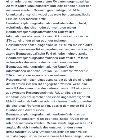
einen oder der mehreren ersten RA einem ungeradzahligen
20 MHz-Unter-kanal entspricht und jede der einen oder der
mehreren zweiten RA einem geradzahligen 20 MHz-
Unterkanal entspricht, wobei das erste benutzerspezifische
Feld ein oder mehrere erste
Benutzerzeitplanungsinformationen-Unterfelder umfasst,
wobei jedes des einen oder der mehreren ersten
Benutzerzeitplanungsinformationen-Unterfelder
Informationen über eine Station, STA, umfasst, wobei die
STA auf einer der einen oder der mehreren
Ressourceneinheiten eingeplant ist, die durch die eine oder
die mehreren ersten RA angegeben werden, und wo-bei das
zweite Benutzerspezifische Feld ein oder mehrere zweite
Benutzerzeitplanungsinfor-mationen-Unterfelder um fasst,
wobei jedes des einen oder der mehreren zweiten
Benutzerzeitplanungsinformationen-Unterfelder
Informationen über eine Station, STA, umfasst, wobei die
STA auf einer der einen oder der mehreren
Ressourceneinheiten eingeplant ist, die durch die eine oder
die mehreren zweiten RA angegeben werden, wenn eine
erste RA der einen oder der mehreren ersten RA eine erste
zugewiesene Ressourceneinheit, RU, angibt, die sich
innerhalb des ent-sprechenden einen ungeradzahligen 20
MHz-Unterkanals befindet oder mit diesem überlappt, wobei
die eine erste RA ferner angibt, dass in dem ersten HE-SIG-
B-Inhalt eine Anzahl eines
Benutzerzeitplanungsinformationen-Unterfelds, das der
ersten RU entspricht, 0 ist; oder eine zweite RA der einen
oder der mehreren zweiten RA eine zweite zugewiesene RU
angibt, die sich innerhalb des entsprechenden einen
geradzahligen 20 MHz-Unterkanals befindet oder mit die-
sem überlappt, wobei die eine zweite RA ferner angibt, dass