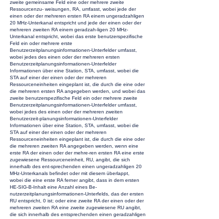
zweite gemeinsame Feld eine oder mehrere zweite
Ressourcenzu- weisungen, RA, umfasst, wobei jede der
einen oder der mehreren ersten RA einem ungeradzahligen
20 MHz-Unterkanal entspricht und jede der einen oder der
mehreren zweiten RA einem geradzah-ligen 20 MHz-
Unterkanal entspricht, wobei das erste benutzerspezifische
Feld ein oder mehrere erste
Benutzerzeitplanungsinformationen-Unterfelder umfasst,
wobei jedes des einen oder der mehreren ersten
Benutzerzeitplanungsinformationen-Unterfelder
Informationen über eine Station, STA, umfasst, wobei die
STA auf einer der einen oder der mehreren
Ressourceneinheiten eingeplant ist, die durch die eine oder
die mehreren ersten RA angegeben werden, und wobei das
zweite benutzerspezifische Feld ein oder mehrere zweite
Benutzerzeitplanungsinformationen-Unterfelder umfasst,
wobei jedes des einen oder der mehreren zweiten
Benutzerzeit-planungsinformationen-Unterfelder
Informationen über eine Station, STA, umfasst, wobei die
STA auf einer der einen oder der mehreren
Ressourceneinheiten eingeplant ist, die durch die eine oder
die mehreren zweiten RA angegeben werden, wenn eine
erste RA der einen oder der mehre-ren ersten RA eine erste
zugewiesene Ressourceneinheit, RU, angibt, die sich
innerhalb des ent-sprechenden einen ungeradzahligen 20
MHz-Unterkanals befindet oder mit diesem überlappt,
wobei die eine erste RA ferner angibt, dass in dem ersten
HE-SIG-B-Inhalt eine Anzahl eines Be-
nutzerzeitplanungsinformationen-Unterfelds, das der ersten
RU entspricht, 0 ist; oder eine zweite RA der einen oder der
mehreren zweiten RA eine zweite zugewiesene RU angibt,
die sich innerhalb des entsprechenden einen geradzahligen