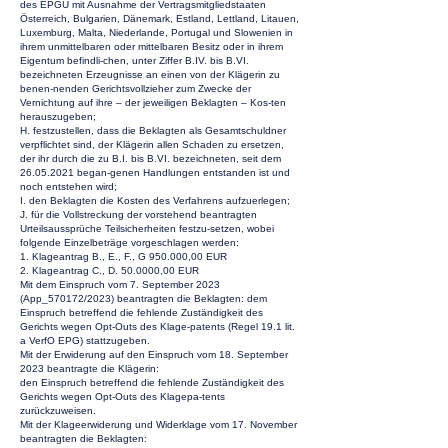
des EPGÜ mit Ausnahme der Vertragsmitgliedstaaten
Österreich, Bulgarien, Dänemark, Estland, Lettland, Litauen,
Luxemburg, Malta, Niederlande, Portugal und Slowenien in
ihrem unmittelbaren oder mittelbaren Besitz oder in ihrem
Eigentum befindli-chen, unter Ziffer B.IV. bis B.VI.
bezeichneten Erzeugnisse an einen von der Klägerin zu
benen-nenden Gerichtsvollzieher zum Zwecke der
Vernichtung auf ihre – der jeweiligen Beklagten – Kos-ten
herauszugeben;
H. festzustellen, dass die Beklagten als Gesamtschuldner
verpflichtet sind, der Klägerin allen Schaden zu ersetzen,
der ihr durch die zu B.I. bis B.VI. bezeichneten, seit dem
26.05.2021
began-genen Handlungen entstanden ist und
noch entstehen wird;
I. den Beklagten die Kosten des Verfahrens aufzuerlegen;
J. für die Vollstreckung der vorstehend beantragten
Urteilsaussprüche Teilsicherheiten festzu-setzen, wobei
folgende Einzelbeträge vorgeschlagen werden:
1. Klageantrag B., E., F., G 950.000,00 EUR
2. Klageantrag C., D. 50.0000,00 EUR
Mit dem Einspruch vom 7. September 2023
(App_570172/2023) beantragten die Beklagten: dem
Einspruch betreffend die fehlende Zuständigkeit des
Gerichts wegen Opt-Outs des Klage-patents (Regel 19.1 lit.
a VerfO EPG) stattzugeben.
Mit der Erwiderung auf den Einspruch vom 18. September
2023 beantragte die Klägerin:
den Einspruch betreffend die fehlende Zuständigkeit des
Gerichts wegen Opt-Outs des Klagepa-tents
zurückzuweisen.
Mit der Klageerwiderung und Widerklage vom 17. November
beantragten die Beklagten: