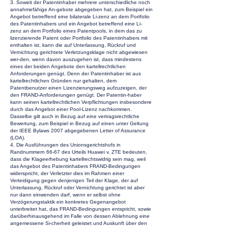
3. Soweit der Patentinhaber mehrere unterschiedliche noch
annahmefähige An-gebote abgegeben hat, zum Beispiel ein
Angebot betreffend eine bilaterale Li-zenz an dem Portfolio
des Patentinhabers und ein Angebot betreffend eine Li-
zenz an dem Portfolio eines Patentpools, in dem das zu
lizenzierende Patent oder Portfolio des Patentinhabers mit
enthalten ist, kann die auf Unterlassung, Rückruf und
Vernichtung gerichtete Verletzungsklage nicht abgewiesen
wer-den, wenn davon auszugehen ist, dass mindestens
eines der beiden Angebote den kartellrechtlichen
Anforderungen genügt. Denn der Patentinhaber ist aus
kartellrechtlichen Gründen nur gehalten, dem
Patentbenutzer einen Lizenzierungsweg aufzuzeigen, der
den FRAND-Anforderungen genügt. Der Patentin-haber
kann seinen kartellrechtlichen Verpflichtungen insbesondere
durch das Angebot einer Pool-Lizenz nachkommen.
Dasselbe gilt auch in Bezug auf eine vertragsrechtliche
Bewertung, zum Beispiel in Bezug auf einen unter Geltung
der IEEE Bylaws 2007 abgegebenen Letter of Assurance
(LOA).
4. Die Ausführungen des Unionsgerichtshofs in
Randnummern 66-67 des Urteils Huawei v. ZTE bedeuten,
dass die Klageerhebung kartellrechtswidrig sein mag, weil
das Angebot des Patentinhabers FRAND-Bedingungen
widerspricht, der Verletzter dies im Rahmen einer
Verteidigung gegen denjenigen Teil der Klage, der auf
Unterlassung, Rückruf oder Vernichtung gerichtet ist aber
nur dann einwenden darf, wenn er selbst ohne
Verzögerungstaktik ein konkretes Gegenangebot
unterbreitet hat, das FRAND-Bedingungen entspricht, sowie
darüberhinausgehend im Falle von dessen Ablehnung eine
angemessene Si-cherheit geleistet und Auskunft über den