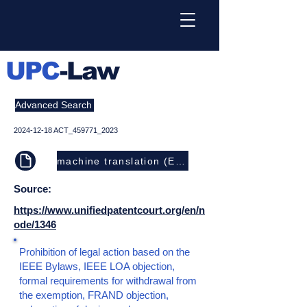
UPC
-Law
Advanced Search
2024-12-18
ACT_459771_2023
machine translation (EN)
Source:
https://www.unifiedpatentcourt.org/en/n
ode/1346
Prohibition of legal action based on the
IEEE Bylaws, IEEE LOA objection,
formal requirements for withdrawal from
the exemption, FRAND objection,