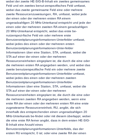
wobei der zweite HE-SIG-B-Inhalt ein zweites gemeinsames
Feld und ein zweites benut-zerspezifisches Feld umfasst,
wobei das zweite gemeinsame Feld eine oder mehrere
zweite Ressourcenzuweisungen, RA, umfasst, wobei jede
der einen oder der mehreren ersten RA einem
ungeradzahligen 20 MHz-Unterkanal entspricht und jede der
einen oder der mehreren zweiten RA einem geradzahligen
20 MHz-Unterkanal entspricht, wobei das erste be-
nutzerspezi-fische Feld ein oder mehrere erste
Benutzerzeitplanungsinformationen-Unterfelder umfasst,
wobei jedes des einen oder der mehreren ersten
Benutzerzeitplanungsinformationen-Unter-felder
Informationen über eine Station, STA, umfasst, wobei die
STA auf einer der einen oder der mehreren
Ressourceneinheiten eingeplant ist, die durch die eine oder
die mehreren ersten RA angegeben werden, und wobei das
zweite benutzerspezifische Feld ein oder mehrere zweite
Benutzerzeitplanungsinformationen-Unterfelder umfasst,
wobei jedes des einen oder der mehreren zweiten
Benutzerzeitplanungsinformationen-Unterfelder
Informationen über eine Station, STA, umfasst, wobei die
STA auf einer der einen oder der mehreren
Ressourceneinheiten eingeplant ist, die durch die eine oder
die mehreren zweiten RA angegeben werden, wenn eine
erste RA der einen oder der mehreren ersten RA eine erste
zugewiesene Ressourceneinheit, RU, angibt, die sich
innerhalb des entsprechenden einen ungeradzahligen 20
MHz-Unterkanals be-findet oder mit diesem überlappt, wobei
die eine erste RA ferner angibt, dass in dem ersten HE-SIG-
B-Inhalt eine Anzahl eines
Benutzerzeitplanungsinformationen-Unterfelds, das der
ersten RU entspricht, 0 ist; oder eine zweite RA der einen