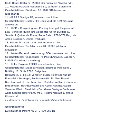
Carlo Donat Cattin, 5 - 20063 Cer-nusco sul Naviglio (MI),
10. Hewlett-Packard Nederland BV, vertreten durch ihre
Geschäftsführer, Startbaan 16, 1187 XR Amstelveen,
Niederlande,
11. HP PPS Sverige AB, vertreten durch ihre
Geschäftsführer, Gustav III:s Boulevard 30, 169 73 Solna,
Schweden,
12. HPCP – Computing and Printing Portugal, Unipessoal,
Lda., vertreten durch ihre Geschäfts-führer, Building D.
Sancho I, Quinta da Fonte, Porto Salvo,
2770-071
Paço de
Arcos, Lissabon, Oeiras, Portugal,
13. Hewlett-Packard d.o.o., vertreten durch ihre
Geschäftsführer, Tivolska cesta 48, 1000 Ljub-ljana,
Slowenien,
14. Hewlett-Packard Luxembourg SCA, vertreten durch ihre
Geschäftsführer, Vegacenter, 75 Parc d'Activités, Capellen,
L-8308 Capellen, Luxemburg,
15. HP Inc Bulgaria EOOD, vertreten durch ihre
Geschäftsführer, Mladost Region, Business Park Sofia ,
Building 10, Sofia 1766, Bulgarien,
Beklagte zu 1) bis 15) vertreten durch: Rechtsanwalt Dr.
Frank-Erich Hufnagel, Rechtsan-wältin Dr. Nina Bayerl,
Rechtsanwalt Dr. Stephan Dorn, Rechtsanwältin Dr. Sabrina
Biedermann, Rechtsanwältin Eva Acker, Rechtsanwältin
Vanessa Werlin, Freshfields Bruckhaus Deringer Rechtsan-
wälte Steuerberater PartG mbB, Feldmühleplatz 1, 40545
Düsseldorf,
elektronische Zustelladresse:
eva.acker@freshfields.com
STREITPATENT:
Europäisches Patent Nr. EP
3 490 258
B1