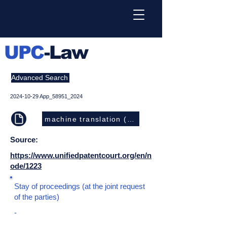
UPC
-Law
Advanced Search
2024-10-29
App_58951_2024
machine translation (EN)
Source:
https://www.unifiedpatentcourt.org/en/n
ode/1223
Stay of proceedings (at the joint request
of the parties)
-