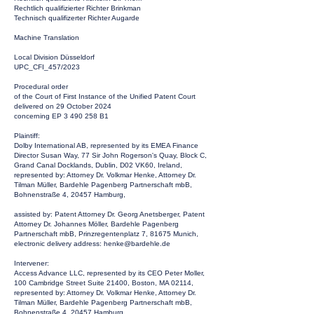
Rechtlich qualifizierter Richter Brinkman
Technisch qualifizerter Richter Augarde
Machine Translation
Local Division Düsseldorf
UPC_CFI_457/2023
Procedural order
of the Court of First Instance of the Unified Patent Court
delivered on 29 October 2024
concerning EP
3 490 258
B1
Plaintiff:
Dolby International AB, represented by its EMEA Finance
Director Susan Way, 77 Sir John Rogerson's Quay, Block C,
Grand Canal Docklands, Dublin, D02 VK60, Ireland,
represented by: Attorney Dr. Volkmar Henke, Attorney Dr.
Tilman Müller, Bardehle Pagenberg Partnerschaft mbB,
Bohnenstraße 4, 20457 Hamburg,
assisted by: Patent Attorney Dr. Georg Anetsberger, Patent
Attorney Dr. Johannes Möller, Bardehle Pagenberg
Partnerschaft mbB, Prinzregentenplatz 7, 81675 Munich,
electronic delivery address:
henke@bardehle.de
Intervener:
Access Advance LLC, represented by its CEO Peter Moller,
100 Cambridge Street Suite 21400, Boston, MA 02114,
represented by: Attorney Dr. Volkmar Henke, Attorney Dr.
Tilman Müller, Bardehle Pagenberg Partnerschaft mbB,
Bohnenstraße 4, 20457 Hamburg,