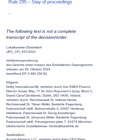
Rule 295 – Stay of proceedings
-
The following text is not a complete
transcript of the decision/order:
Lokalkammer Düsseldorf
UPC_CFI_457/2023
Verfahrensanordnung
des Gerichts erster Instanz des Einheitlichen Patentgerichts
erlassen am 29. Oktober 2024
betreffend EP
3 490 258
B1
Klägerin:
Dolby International AB, vertreten durch ihre EMEA Finance
Director Susan Way, 77 Sir John Rog-erson's Quay, Block C,
Grand Canal Docklands, Dublin, D02 VK60, Ireland,
vertreten durch: Rechtsanwalt Dr. Volkmar Henke,
Rechtsanwalt Dr. Tilman Müller, Bardehle Pagenberg
Partnerschaft mbB, Bohnenstraße 4, 20457 Hamburg,
mitwirkend: Patentanwalt Dr. Georg Anetsberger,
Patentanwalt Dr. Johannes Möller, Bardehle Pagenberg
Partnerschaft mbB, Prinzregenten-platz 7, 81675 München,
elektronische Zustelladresse:
henke@bardehle.de
Streithelferin:
Access Advance LLC, vertreten durch ihren CEO Peter