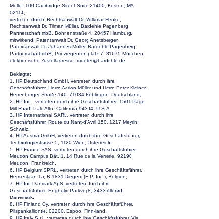
Moller, 100 Cambridge Street Suite 21400, Boston, MA
02114,
vertreten durch: Rechtsanwalt Dr. Volkmar Henke,
Rechtsanwalt Dr. Tilman Müller, Bardehle Pagenberg
Partnerschaft mbB, Bohnenstraße 4, 20457 Hamburg,
mitwirkend: Patentanwalt Dr. Georg Anetsberger,
Patentanwalt Dr. Johannes Möller, Bardehle Pagenberg
Partnerschaft mbB, Prinzregenten-platz 7, 81675 München,
elektronische Zustelladresse:
mueller@bardehle.de
Beklagte:
1. HP Deutschland GmbH, vertreten durch ihre
Geschäftsführer, Herrn Adrian Müller und Herrn Peter Kleiner,
Herrenberger Straße 140, 71034 Böblingen, Deutschland,
2. HP Inc., vertreten durch ihre Geschäftsführer, 1501 Page
Mill Road, Palo Alto, California 94304, U.S.A.,
3. HP International SARL, vertreten durch ihre
Geschäftsführer, Route du Nant-d'Avril 150, 1217 Meyrin,
Schweiz,
4. HP Austria GmbH, vertreten durch ihre Geschäftsführer,
Technologiestrasse 5, 1120 Wien, Österreich,
5. HP France SAS, vertreten durch ihre Geschäftsführer,
Meudon Campus Bât. 1, 14 Rue de la Verrerie, 92190
Meudon, Frankreich,
6. HP Belgium SPRL, vertreten durch ihre Geschäftsführer,
Hermeslaan 1a, B-1831 Diegem (H.P. Inc.), Belgien,
7. HP Inc Danmark ApS, vertreten durch ihre
Geschäftsführer, Engholm Parkvej 8, 3433 Allerød,
Dänemark,
8. HP Finland Oy, vertreten durch ihre Geschäftsführer,
Piispankalliontie, 02200, Espoo, Finn-land,
9. HP Italy S.r.l., vertreten durch ihre Geschäftsführer, Via