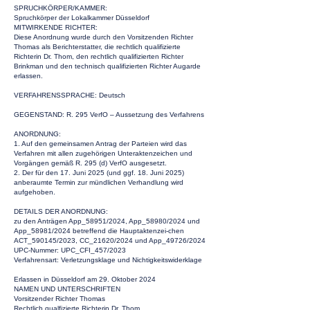
SPRUCHKÖRPER/KAMMER:
Spruchkörper der Lokalkammer Düsseldorf
MITWIRKENDE RICHTER:
Diese Anordnung wurde durch den Vorsitzenden Richter
Thomas als Berichterstatter, die rechtlich qualifizierte
Richterin Dr. Thom, den rechtlich qualifizierten Richter
Brinkman und den technisch qualifizierten Richter Augarde
erlassen.
VERFAHRENSSPRACHE: Deutsch
GEGENSTAND: R. 295 VerfO – Aussetzung des Verfahrens
ANORDNUNG:
1. Auf den gemeinsamen Antrag der Parteien wird das
Verfahren mit allen zugehörigen Unteraktenzeichen und
Vorgängen gemäß R. 295 (d) VerfO ausgesetzt.
2. Der für den 17. Juni 2025 (und ggf. 18. Juni 2025)
anberaumte Termin zur mündlichen Verhandlung wird
aufgehoben.
DETAILS DER ANORDNUNG:
zu den Anträgen App_58951/2024, App_58980/2024 und
App_58981/2024 betreffend die Hauptaktenzei-chen
ACT_590145/2023, CC_21620/2024 und App_49726/2024
UPC-Nummer: UPC_CFI_457/2023
Verfahrensart: Verletzungsklage und Nichtigkeitswiderklage
Erlassen in Düsseldorf am 29. Oktober 2024
NAMEN UND UNTERSCHRIFTEN
Vorsitzender Richter Thomas
Rechtlich qualfizierte Richterin Dr. Thom