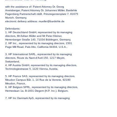
with the assistance of: Patent Attorney Dr. Georg
Anetsberger, Patent Attorney Dr. Johannes Möller, Bardehle
Pagenberg Partnerschaft mbB, Prinzregentenplatz 7, 81675
Munich, Germany,
electronic delivery address:
mueller@bardehle.de
Defendants:
1. HP Deutschland GmbH, represented by its managing
directors, Mr Adrian Müller and Mr Peter Kleiner,
Herrenberger Straße 140, 71034 Böblingen, Germany,
2. HP Inc., represented by its managing directors, 1501
Page Mill Road, Palo Alto, California 94304, U.S.A.,
3. HP International SARL, represented by its managing
directors, Route du Nant-d'Avril 150, 1217 Meyrin,
Switzerland,
4. HP Austria GmbH, represented by its managing directors,
Technologiestrasse 5, 1120 Vienna, Austria,
5. HP France SAS, represented by its managing directors,
Meudon Campus Bât. 1, 14 Rue de la Verrerie, 92190
Meudon, France,
6. HP Belgium SPRL, represented by its managing directors,
Hermeslaan 1a, B-1831 Diegem (H.P. Inc.), Belgium,
7. HP Inc Danmark ApS, represented by its managing
directors, Engholm Parkvej 8, 3433 Allerød, Denmark,
8. HP Finland Oy, represented by its managing directors,
Piispankalliontie, 02200, Espoo, Finland,
9. HP Italy S.r.l., represented by its managing directors, Via