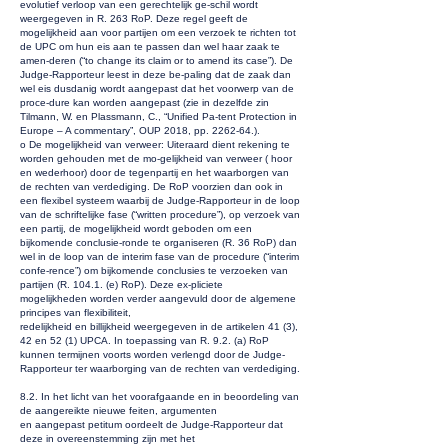
evolutief verloop van een gerechtelijk ge-schil wordt
weergegeven in R. 263 RoP. Deze regel geeft de
mogelijkheid aan voor partijen om een verzoek te richten tot
de UPC om hun eis aan te passen dan wel haar zaak te
amen-deren (“to change its claim or to amend its case”). De
Judge-Rapporteur leest in deze be-paling dat de zaak dan
wel eis dusdanig wordt aangepast dat het voorwerp van de
proce-dure kan worden aangepast (zie in dezelfde zin
Tilmann, W. en Plassmann, C., “Unified Pa-tent Protection in
Europe – A commentary”, OUP 2018, pp. 2262-64.).
o De mogelijkheid van verweer: Uiteraard dient rekening te
worden gehouden met de mo-gelijkheid van verweer ( hoor
en wederhoor) door de tegenpartij en het waarborgen van
de rechten van verdediging. De RoP voorzien dan ook in
een flexibel systeem waarbij de Judge-Rapporteur in de loop
van de schriftelijke fase (“written procedure”), op verzoek van
een partij, de mogelijkheid wordt geboden om een
bijkomende conclusie-ronde te organiseren (R. 36 RoP) dan
wel in de loop van de interim fase van de procedure (“interim
confe-rence”) om bijkomende conclusies te verzoeken van
partijen (R. 104.1. (e) RoP). Deze ex-pliciete
mogelijkheden worden verder aangevuld door de algemene
principes van flexibiliteit,
redelijkheid en billijkheid weergegeven in de artikelen 41 (3),
42 en 52 (1) UPCA. In toepassing van R. 9.2. (a) RoP
kunnen termijnen voorts worden verlengd door de Judge-
Rapporteur ter waarborging van de rechten van verdediging.
8.2. In het licht van het voorafgaande en in beoordeling van
de aangereikte nieuwe feiten, argumenten
en aangepast petitum oordeelt de Judge-Rapporteur dat
deze in overeenstemming zijn met het