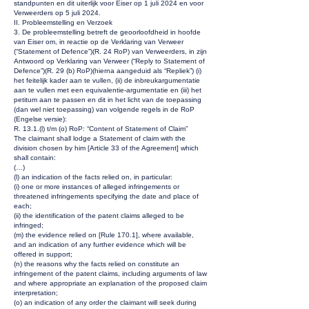
standpunten en dit uiterlijk voor Eiser op 1 juli 2024 en voor
Verweerders op 5 juli 2024.
II. Probleemstelling en Verzoek
3. De probleemstelling betreft de geoorloofdheid in hoofde
van Eiser om, in reactie op de Verklaring van Verweer
(“Statement of Defence”)(R. 24 RoP) van Verweerders, in zijn
Antwoord op Verklaring van Verweer (“Reply to Statement of
Defence”)(R. 29 (b) RoP)(hierna aangeduid als “Repliek”) (i)
het feitelijk kader aan te vullen, (ii) de inbreukargumentatie
aan te vullen met een equivalentie-argumentatie en (iii) het
petitum aan te passen en dit in het licht van de toepassing
(dan wel niet toepassing) van volgende regels in de RoP
(Engelse versie):
R. 13.1.(l) t/m (o) RoP: “Content of Statement of Claim”
The claimant shall lodge a Statement of claim with the
division chosen by him [Article 33 of the Agreement] which
shall contain:
(…)
(l) an indication of the facts relied on, in particular:
(i) one or more instances of alleged infringements or
threatened infringements specifying the date and place of
each;
(ii) the identification of the patent claims alleged to be
infringed;
(m) the evidence relied on [Rule 170.1], where available,
and an indication of any further evidence which will be
offered in support;
(n) the reasons why the facts relied on constitute an
infringement of the patent claims, including arguments of law
and where appropriate an explanation of the proposed claim
interpretation;
(o) an indication of any order the claimant will seek during