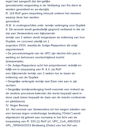
regel niet aangeeft dat der-gelijke
(provisionele) vergoeding in de Verklaring van Eis dient te
worden gevorderd en an-derzijds
R. 119 RoP geen beperking inhoudt omtrent het moment
waarop deze kan worden
gevorderd.
III.B. In ondergeschikte orde: termijn verlenging voor Dupliek
9. Dit verzoek wordt gedeeltelijk gegrond verklaard in die zin
dat aan Verweerders een bijkomende
termijn van 2 weken wordt toegestaan ter indiening van hun
Dupliek, en concreet uiterlijk tot 1
augustus 2024, waarbij de Judge-Rapporteur als volgt
argumenteert:
• De procedureregels van de UPC zijn slechts één jaar in
werking en behoeven voortschrijdend inzicht
(interpretatie).
• De Judge-Rapporteur acht het proportioneel, redelijk en
billijk om in toepassing van R. 9.3. (a) RoP
een bijkomende termijn van 2 weken toe te staan ter
indiening van de Dupliek.
• Dergelijke verlengde termijn tast Eiser niet aan in zijn
rechten.
• Dergelijke termijnverlenging heeft evenmin een invloed op
de verdere procedure-kalender die reeds bepaald werd in
deze zaak (meer bepaald de data van de interim conferentie
en pleitdatum).
IV. Hoger Beroep
10. Het verzoek van Verweerders tot het mogen inleiden van
een beroep tegen onderhavige beslissing (“Order”) wordt
afgewezen bij gebrek aan voorwerp in het licht van de
toepassing van R. 333 (1) RoP (cf. UPC_CoA_486/2023
APL_595643/2023 Beslissing (Order) van het Hof van