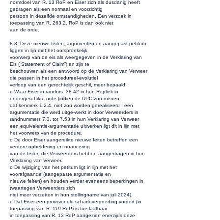
normdoel van R. 13 RoP en Eiser zich als dusdanig heeft
gedragen als een normaal en voorzichtig
persoon in dezelfde omstandigheden. Een verzoek in
toepassing van R. 263.2. RoP is dan ook niet
aan de orde.
8.3. Deze nieuwe feiten, argumenten en aangepast petitum
liggen in lijn met het oorspronkelijk
voorwerp van de eis als weergegeven in de Verklaring van
Eis (“Statement of Claim”) en zijn te
beschouwen als een antwoord op de Verklaring van Verweer
die passen in het procedureel-evolutief
verloop van een gerechtelijk geschil, meer bepaald:
o Waar Eiser in randnrs. 38-42 in hun Repliek in
ondergeschikte orde (indien de UPC zou menen
dat kenmerk 1.2.4. niet zou worden gerealiseerd : een
argumentatie die werd uitge-werkt in door Verweerders in
randnummers 7.3. tot 7.53 in hun Verklaring van Verweer
een equivalentie-argumentatie uitwerken ligt dit in lijn met
het voorwerp van de procedure.
o De door Eiser aangereikte nieuwe feiten betreffen een
verdere opheldering en nuancering
van de feiten die Verweerders hebben aangedragen in hun
Verklaring van Verweer.
o De wijziging van het petitum ligt in lijn met het
voorafgaande (aangepaste argumentatie en
nieuwe feiten) en houden verder eveneens beperkingen in
(waartegen Verweerders zich
niet meer verzetten in hun stellingname van juli 2024).
o Dat Eiser een provisionele schadevergoeding vordert (in
toepassing van R. 119 RoP) is toe-laatbaar
in toepassing van R. 13 RoP aangezien enerzijds deze