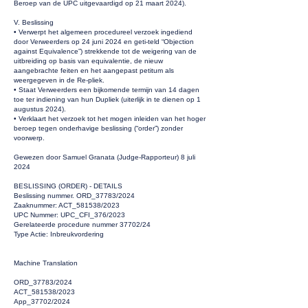
Beroep van de UPC uitgevaardigd op 21 maart 2024).
V. Beslissing
• Verwerpt het algemeen procedureel verzoek ingediend
door Verweerders op 24 juni 2024 en geti-teld “Objection
against Equivalence”) strekkende tot de weigering van de
uitbreiding op basis van equivalentie, de nieuw
aangebrachte feiten en het aangepast petitum als
weergegeven in de Re-pliek.
• Staat Verweerders een bijkomende termijn van 14 dagen
toe ter indiening van hun Dupliek (uiterlijk in te dienen op 1
augustus 2024).
• Verklaart het verzoek tot het mogen inleiden van het hoger
beroep tegen onderhavige beslissing (“order”) zonder
voorwerp.
Gewezen door Samuel Granata (Judge-Rapporteur) 8 juli
2024
BESLISSING (ORDER) - DETAILS
Beslissing nummer. ORD_37783/2024
Zaaknummer: ACT_581538/2023
UPC Nummer: UPC_CFI_376/2023
Gerelateerde procedure nummer 37702/24
Type Actie: Inbreukvordering
Machine Translation
ORD_37783/2024
ACT_581538/2023
App_37702/2024