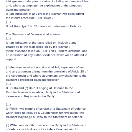
infringement of the patent claims, including arguments of law
and, where appropriate, an explanation of the proposed
claim interpretation;
(o) an indication of any order the claimant will seek during
the interim procedure [Rule 104(e)];
(…)
R. 24 (b) to (g) RoP: ‘Contents of Statement of Defence’
The Statement of Defence shall contain:
(…)
(e) an indication of the facts relied on, including any
challenge to the facts relied on by the claimant;
(f) the evidence relied on [Rule 170.1], where available, and
an indication of any further evidence which will be offered in
support;
(g) the reasons why the action shall fail, arguments of law
and any argument arising from the provisions of Article 28 of
the Agreement and where appropriate any challenge to the
claimant's proposed claim interpretation;
(…)
R. 29 (b) and (c) RoP: ‘Lodging of Defence to the
Counterclaim for revocation, Reply to the Statement of
defence and Rejoinder to the Reply’
(…)
(b) Within two months of service of a Statement of defence
which does not include a Counterclaim for revocation, the
claimant may lodge a Reply to the Statement of defence.
(c) Within one month of service of a Reply to the Statement
of defence which does not include a Counterclaim for