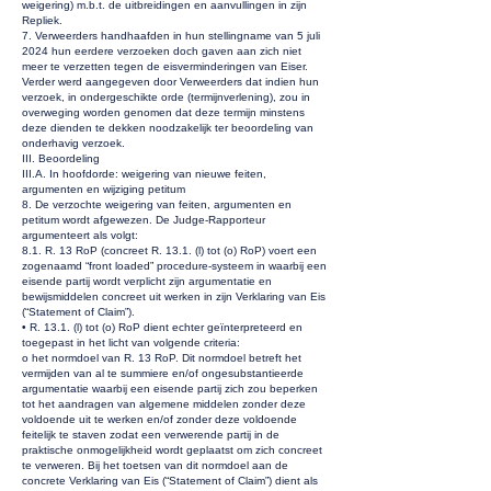
weigering) m.b.t. de uitbreidingen en aanvullingen in zijn
Repliek.
7. Verweerders handhaafden in hun stellingname van 5 juli
2024 hun eerdere verzoeken doch gaven aan zich niet
meer te verzetten tegen de eisverminderingen van Eiser.
Verder werd aangegeven door Verweerders dat indien hun
verzoek, in ondergeschikte orde (termijnverlening), zou in
overweging worden genomen dat deze termijn minstens
deze dienden te dekken noodzakelijk ter beoordeling van
onderhavig verzoek.
III. Beoordeling
III.A. In hoofdorde: weigering van nieuwe feiten,
argumenten en wijziging petitum
8. De verzochte weigering van feiten, argumenten en
petitum wordt afgewezen. De Judge-Rapporteur
argumenteert als volgt:
8.1. R. 13 RoP (concreet R. 13.1. (l) tot (o) RoP) voert een
zogenaamd “front loaded” procedure-systeem in waarbij een
eisende partij wordt verplicht zijn argumentatie en
bewijsmiddelen concreet uit werken in zijn Verklaring van Eis
(“Statement of Claim”).
• R. 13.1. (l) tot (o) RoP dient echter geïnterpreteerd en
toegepast in het licht van volgende criteria:
o het normdoel van R. 13 RoP. Dit normdoel betreft het
vermijden van al te summiere en/of ongesubstantieerde
argumentatie waarbij een eisende partij zich zou beperken
tot het aandragen van algemene middelen zonder deze
voldoende uit te werken en/of zonder deze voldoende
feitelijk te staven zodat een verwerende partij in de
praktische onmogelijkheid wordt geplaatst om zich concreet
te verweren. Bij het toetsen van dit normdoel aan de
concrete Verklaring van Eis (“Statement of Claim”) dient als