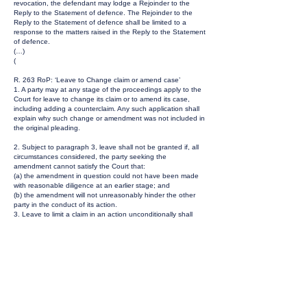
revocation, the defendant may lodge a Rejoinder to the
Reply to the Statement of defence. The Rejoinder to the
Reply to the Statement of defence shall be limited to a
response to the matters raised in the Reply to the Statement
of defence.
(…)
(
R. 263 RoP: ‘Leave to Change claim or amend case’
1. A party may at any stage of the proceedings apply to the
Court for leave to change its claim or to amend its case,
including adding a counterclaim. Any such application shall
explain why such change or amendment was not included in
the original pleading.
2. Subject to paragraph 3, leave shall not be granted if, all
circumstances considered, the party seeking the
amendment cannot satisfy the Court that:
(a) the amendment in question could not have been made
with reasonable diligence at an earlier stage; and
(b) the amendment will not unreasonably hinder the other
party in the conduct of its action.
3. Leave to limit a claim in an action unconditionally shall
always be granted.
4. The Court may reconsider fees already paid in the light of
an amendment.
4. In the main order, the Defendants requested in their
Reply:
(i) To refuse the extension on the basis of equivalence
(ii) To refuse the new facts presented
(iii) To refuse the new (amended) relief sought