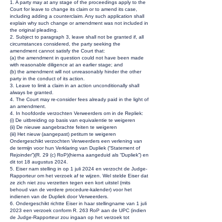
1. A party may at any stage of the proceedings apply to the
Court for leave to change its claim or to amend its case,
including adding a counterclaim. Any such application shall
explain why such change or amendment was not included in
the original pleading.
2. Subject to paragraph 3, leave shall not be granted if, all
circumstances considered, the party seeking the
amendment cannot satisfy the Court that:
(a) the amendment in question could not have been made
with reasonable diligence at an earlier stage; and
(b) the amendment will not unreasonably hinder the other
party in the conduct of its action.
3. Leave to limit a claim in an action unconditionally shall
always be granted.
4. The Court may re-consider fees already paid in the light of
an amendment.
4. In hoofdorde verzochten Verweerders om in de Repliek:
(i) De uitbreiding op basis van equivalentie te weigeren
(ii) De nieuwe aangebrachte feiten te weigeren
(iii) Het nieuw (aangepast) petitum te weigeren
Ondergeschikt verzochten Verweerders een verlening van
de termijn voor hun Verklaring van Dupliek (“Statement of
Rejoinder”)(R. 29 (c) RoP)(hierna aangeduid als “Dupliek”) en
dit tot 18 augustus 2024.
5. Eiser nam stelling in op 1 juli 2024 en verzocht de Judge-
Rapporteur om het verzoek af te wijzen. Wel stelde Eiser dat
ze zich niet zou verzetten tegen een kort uitstel (mits
behoud van de verdere procedure-kalender) voor het
indienen van de Dupliek door Verweerders.
6. Ondergeschikt richtte Eiser in haar stellingname van 1 juli
2023 een verzoek conform R. 263 RoP aan de UPC (indien
de Judge-Rapporteur zou ingaan op het verzoek tot