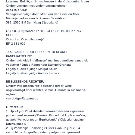
Lessines, België, en ingeschreven in de Kruispuntbank van
Ondernemingen met ondernemingsnummer
0454.915.053
;
Vertegenwoordigd door: Mter. van den Horst en Mter.
Niemeijer, advocaten te Prinses Beatrixlaan
582, 2595 BM Den Haag (Nederland)
OCROOI(EN) WAAROP HET GESCHIL BETREKKING
HEEFT
Octrooi nr. Octrooihouder(s)
EP
2 331 036
TAAL VAN DE PROCEDURE: NEDERLANDS
PANEL/AFDELING:
Onderhavig Afdeling (Brussel) met het panel bestaande uit:
Voorzitter / Judge-Rapporteur Samuel Granata
Legally qualified judge Margot Kokke
Legally qualified judge Andràs Kupecz
BESLISSENDE RECHTER:
Onderhavig procedurele beslissing (order) werd
uitgevaardigd door rechter Samuel Granata in zijn hoeda-
nigheid
van Judge-Rapporteur.
I. Procedure
1. Op 24 juni 2024 dienden Verweerders een algemeen
procedureel verzoek (“Generic Procedural Application”) in,
getiteld “Verweer tegen Equivalentie” (“Objection against
Equivalence”).
2. Bij Voorlopige Beslissing (“Order”) van 25 juni 2024
verzocht de Judge-Rapporteur partijen om bijkomend