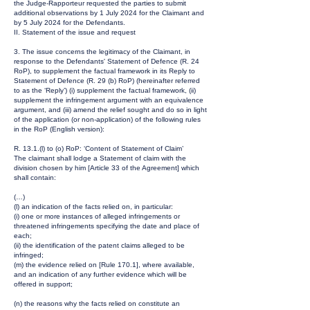
the Judge-Rapporteur requested the parties to submit
additional observations by 1 July 2024 for the Claimant and
by 5 July 2024 for the Defendants.
II. Statement of the issue and request
3. The issue concerns the legitimacy of the Claimant, in
response to the Defendants' Statement of Defence (R. 24
RoP), to supplement the factual framework in its Reply to
Statement of Defence (R. 29 (b) RoP) (hereinafter referred
to as the ‘Reply’) (i) supplement the factual framework, (ii)
supplement the infringement argument with an equivalence
argument, and (iii) amend the relief sought and do so in light
of the application (or non-application) of the following rules
in the RoP (English version):
R. 13.1.(l) to (o) RoP: ‘Content of Statement of Claim’
The claimant shall lodge a Statement of claim with the
division chosen by him [Article 33 of the Agreement] which
shall contain:
(…)
(l) an indication of the facts relied on, in particular:
(i) one or more instances of alleged infringements or
threatened infringements specifying the date and place of
each;
(ii) the identification of the patent claims alleged to be
infringed;
(m) the evidence relied on [Rule 170.1], where available,
and an indication of any further evidence which will be
offered in support;
(n) the reasons why the facts relied on constitute an