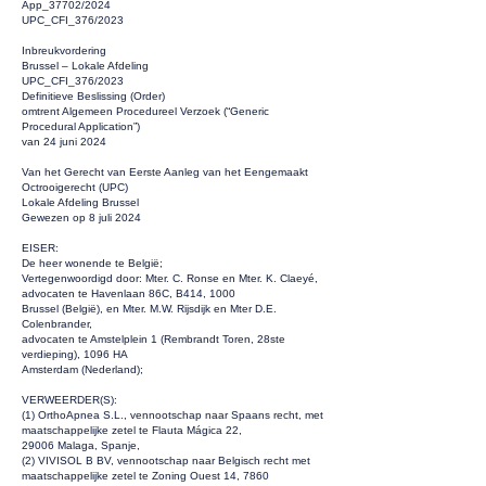
App_37702/2024
UPC_CFI_376/2023
Inbreukvordering
Brussel – Lokale Afdeling
UPC_CFI_376/2023
Definitieve Beslissing (Order)
omtrent Algemeen Procedureel Verzoek (“Generic
Procedural Application”)
van 24 juni 2024
Van het Gerecht van Eerste Aanleg van het Eengemaakt
Octrooigerecht (UPC)
Lokale Afdeling Brussel
Gewezen op 8 juli 2024
EISER:
De heer wonende te België;
Vertegenwoordigd door: Mter. C. Ronse en Mter. K. Claeyé,
advocaten te Havenlaan 86C, B414, 1000
Brussel (België), en Mter. M.W. Rijsdijk en Mter D.E.
Colenbrander,
advocaten te Amstelplein 1 (Rembrandt Toren, 28ste
verdieping), 1096 HA
Amsterdam (Nederland);
VERWEERDER(S):
(1) OrthoApnea S.L., vennootschap naar Spaans recht, met
maatschappelijke zetel te Flauta Mágica 22,
29006 Malaga, Spanje,
(2) VIVISOL B BV, vennootschap naar Belgisch recht met
maatschappelijke zetel te Zoning Ouest 14, 7860