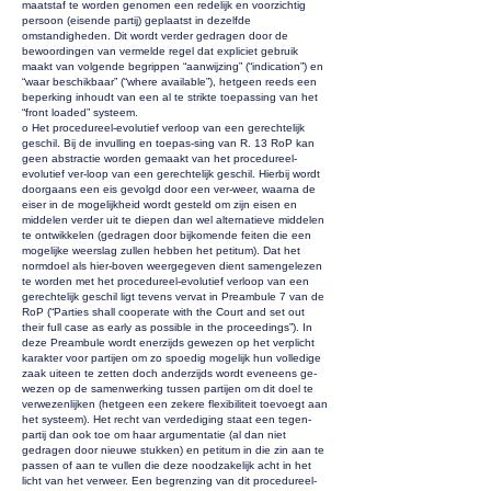
maatstaf te worden genomen een redelijk en voorzichtig
persoon (eisende partij) geplaatst in dezelfde
omstandigheden. Dit wordt verder gedragen door de
bewoordingen van vermelde regel dat expliciet gebruik
maakt van volgende begrippen “aanwijzing” (“indication”) en
“waar beschikbaar” (“where available”), hetgeen reeds een
beperking inhoudt van een al te strikte toepassing van het
“front loaded” systeem.
o Het procedureel-evolutief verloop van een gerechtelijk
geschil. Bij de invulling en toepas-sing van R. 13 RoP kan
geen abstractie worden gemaakt van het procedureel-
evolutief ver-loop van een gerechtelijk geschil. Hierbij wordt
doorgaans een eis gevolgd door een ver-weer, waarna de
eiser in de mogelijkheid wordt gesteld om zijn eisen en
middelen verder uit te diepen dan wel alternatieve middelen
te ontwikkelen (gedragen door bijkomende feiten die een
mogelijke weerslag zullen hebben het petitum). Dat het
normdoel als hier-boven weergegeven dient samengelezen
te worden met het procedureel-evolutief verloop van een
gerechtelijk geschil ligt tevens vervat in Preambule 7 van de
RoP (“Parties shall cooperate with the Court and set out
their full case as early as possible in the proceedings”). In
deze Preambule wordt enerzijds gewezen op het verplicht
karakter voor partijen om zo spoedig mogelijk hun volledige
zaak uiteen te zetten doch anderzijds wordt eveneens ge-
wezen op de samenwerking tussen partijen om dit doel te
verwezenlijken (hetgeen een zekere flexibiliteit toevoegt aan
het systeem). Het recht van verdediging staat een tegen-
partij dan ook toe om haar argumentatie (al dan niet
gedragen door nieuwe stukken) en petitum in die zin aan te
passen of aan te vullen die deze noodzakelijk acht in het
licht van het verweer. Een begrenzing van dit procedureel-