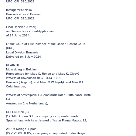
UPC_CFI_376/2023
Infringement claim
Brussels – Local Division
UPC_CFI_376/2023
Final Decision (Order)
on Generic Procedural Application
of 24 June 2024
Of the Court of First Instance of the Unified Patent Court
(UPC)
Local Division Brussels
Delivered on 8 July 2024
PLAINTIFF:
Mr. residing in Belgium;
Represented by: Mter. C. Ronse and Mter. K. Claeyé,
lawyers at Havenlaan 86C, B414, 1000
Brussels (Belgium), and Mter. M.W. Rijsdijk and Mter D.E.
Colenbrander,
lawyers at Amstelplein 1 (Rembrandt Toren, 28th floor), 1096
HA
Amsterdam (the Netherlands);
DEFENDANT(S):
(1) OrthoApnea S.L., a company incorporated under
Spanish law, with its registered office at Flauta Mágica 22,
29006 Malaga, Spain,
(2) VIVISOL B BV, a company incorporated under Belgian