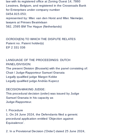
law with its registered office at Zoning Ouest 14, 7860
Lessines, Belgium, and registered in the Crossroads Bank
for Enterprises under company number
0454.915.053
;
represented by: Mter. van den Horst and Mter. Niemeijer,
lawyers at Prinses Beatrixlaan
582, 2595 BM The Hague (Netherlands)
OCROOI(EN) TO WHICH THE DISPUTE RELATES
Patent no. Patent holder(s)
EP
2 331 036
LANGUAGE OF THE PROCEEDINGS: DUTCH
PANEL/DIVISION:
The present Division (Brussels) with the panel consisting of:
Chair / Judge-Rapporteur Samuel Granata
Legally qualified judge Margot Kokke
Legally qualified judge Andràs Kupecz
DECISION-MAKING JUDGE:
This procedural decision (order) was issued by Judge
Samuel Granata in his capacity as
Judge-Rapporteur.
I. Procedure
1. On 24 June 2024, the Defendants filed a generic
procedural application entitled ‘Objection against
Equivalence’.
2. In a Provisional Decision (‘Order’) dated 25 June 2024,