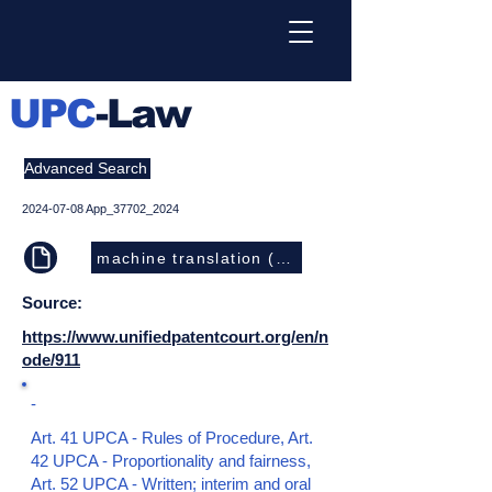
UPC
-Law
Advanced Search
2024-07-08
App_37702_2024
machine translation (EN)
Source:
https://www.unifiedpatentcourt.org/en/n
ode/911
-
Art. 41 UPCA - Rules of Procedure, Art.
42 UPCA - Proportionality and fairness,
Art. 52 UPCA - Written; interim and oral