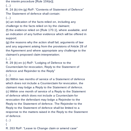
the interim procedure [Rule 104(e)];
(…)
R. 24 (b) t/m (g) RoP: “Contents of Statement of Defence”
The Statement of defence shall contain:
(…)
(e) an indication of the facts relied on, including any
challenge to the facts relied on by the claimant;
(f) the evidence relied on [Rule 170.1], where available, and
an indication of any further evidence which will be offered in
support;
(g) the reasons why the action shall fail, arguments of law
and any argument arising from the provisions of Article 28 of
the Agreement and where appropriate any challenge to the
claimant’s proposed claim interpretation;
(…)
R. 29 (b) en (c) RoP: “Lodging of Defence to the
Counterclaim for revocation, Reply to the Statement of
defence and Rejoinder to the Reply”
(…)
(b) Within two months of service of a Statement of defence
which does not include a Counterclaim for revocation, the
claimant may lodge a Reply to the Statement of defence.
(c) Within one month of service of a Reply to the Statement
of defence which does not include a Counterclaim for
revocation the defendant may lodge a Rejoinder to the
Reply to the Statement of defence. The Rejoinder to the
Reply to the Statement of defence shall be limited to a
response to the matters raised in the Reply to the Statement
of defence.
(…)
(
R. 263 RoP: “Leave to Change claim or amend case”